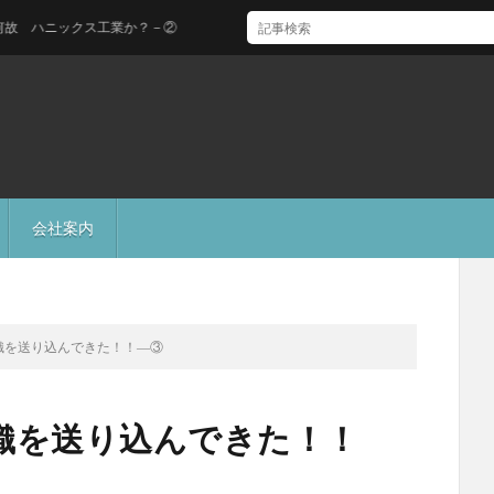
ニックス工業か？－②
会社案内
織を送り込んできた！！―③
織を送り込んできた！！