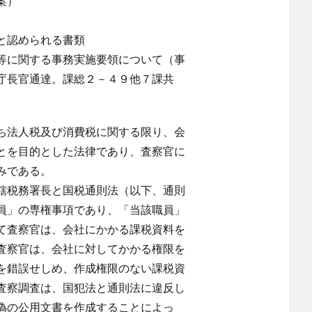
案）
と認められる書類
等に関する事務実施要領について（事
庁長官通達。課総２－４９他７課共
ち法人税及び消費税に関する限り、会
とを目的とした法律であり、査察官に
みである。
轄税務署長と国税通則法（以下、通則
員」の専権事項であり、「当該職員」
て査察官は、会社にかかる課税資料を
査察官は、会社に対してかかる権限を
を錯誤せしめ、作成権限のない課税資
査察調査は、国犯法と通則法に違反し
偽の公用文書を作成することによっ