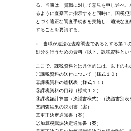
る。当職は、貴職に対して意見を申し述べ、
るように査察官に指示すると同時に、国税犯
とづく適正な調査手続きを実施し、適法な査
することを要請する。
+ 当職が違法な査察調査であるとする第１
処分を行うための資料（以下、課税資料とい
ここで、課税資料とは具体的には、以下のも
①課税資料の送付について（様式１０）
②課税資料の総括表（様式１１）
③課税資料の目録（様式１２）
④課税額計算書（決議書様式）（決議書別表
⑤調査結果の説明書（案）
⑥更正決定通知書（案）
⑦加算税賦課決定通知書（案）