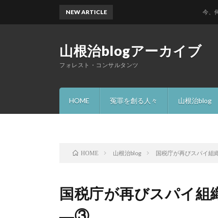
NEW ARTICLE
今、何故 ハ
山根治blogアーカイブ
フォレスト・コンサルタンツ
HOME
冤罪を創る人々
山根治blog
山根治blog
国税庁が再びスパイ組
HOME
国税庁が再びスパイ組
―③