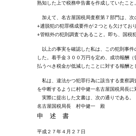
熟知した上で税務申告書を作成していたこと
加えて、名古屋国税局査察第７部門は、次
+逋脱犯の犯罪構成要件が２つとも欠けてお
+管轄外の犯則調査であること。即ち、国税
以上の事実を確認した私は、この犯則事件
した。着手金３００万円を定め、成功報酬（
払うべき税金が低減したことに対する報酬と
私は、違法かつ犯罪行為に該当する査察調
を中断するように村中健一名古屋国税局長に
実際に提出した文書は、次の通りである。
名古屋国税局長 村中健一 殿
申 述 書
平成２７年４月２７日