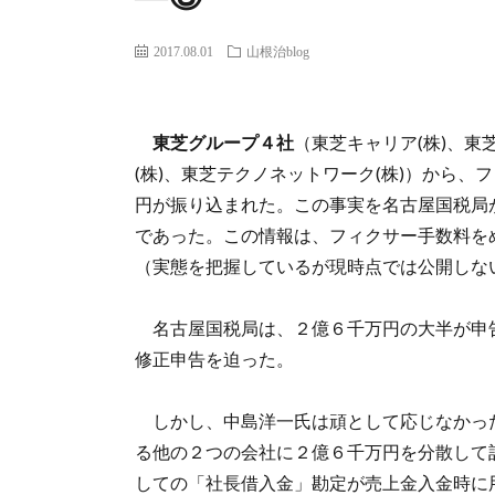
2017.08.01
山根治blog
東芝グループ４社
（東芝キャリア(株)、東
(株)、東芝テクノネットワーク(株)）から
円が振り込まれた。この事実を名古屋国税局
であった。この情報は、フィクサー手数料を
（実態を把握しているが現時点では公開しな
名古屋国税局は、２億６千万円の大半が申
修正申告を迫った。
しかし、中島洋一氏は頑として応じなかっ
る他の２つの会社に２億６千万円を分散して
しての「社長借入金」勘定が売上金入金時に