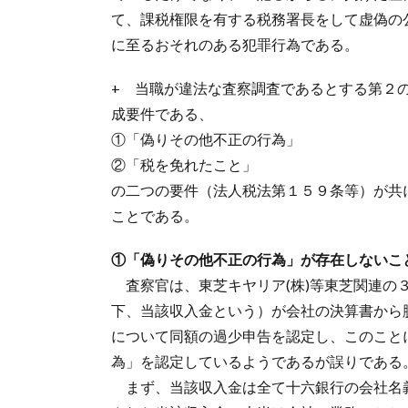
て、課税権限を有する税務署長をして虚偽の
に至るおそれのある犯罪行為である。
+ 当職が違法な査察調査であるとする第２
成要件である、
①「偽りその他不正の行為」
②「税を免れたこと」
の二つの要件（法人税法第１５９条等）が共
ことである。
①「偽りその他不正の行為」が存在しないこ
査察官は、東芝キヤリア(株)等東芝関連の
下、当該収入金という）が会社の決算書から
について同額の過少申告を認定し、このこと
為」を認定しているようであるが誤りである
まず、当該収入金は全て十六銀行の会社名