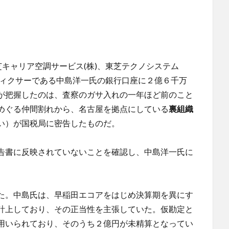
芝キャリア空調サービス(株)、東芝テクノシステム
、フィクサーである中島洋一氏の銀行口座に２億６千万
が把握したのは、査察のガサ入れの一年ほど前のこと
めぐる仲間割れから、名古屋を拠点にしている
裏組織
い）が国税局に密告したものだ。
告書に反映されていないことを確認し、中島洋一氏に
た。中島氏は、早稲田エコアをはじめ決算期を異にす
計上しており、その正当性を主張していた。仮勘定と
用いられており、そのうち２億円が未精算となってい