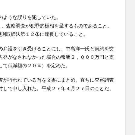
。
のような誤りを犯していた。
り、査察調査が犯罪的様相を呈するものであること。
犯則取締法第１２条に違反していること。
の弁護を引き受けることにし、中島洋一氏と契約を交
告発がなされなかった場合の報酬２，０００万円と支
して低減額の２０％）を定めた。
査が行われている旨を文書にまとめ、直ちに査察調査
対して申し入れた。平成２７年４月２７日のことだ。