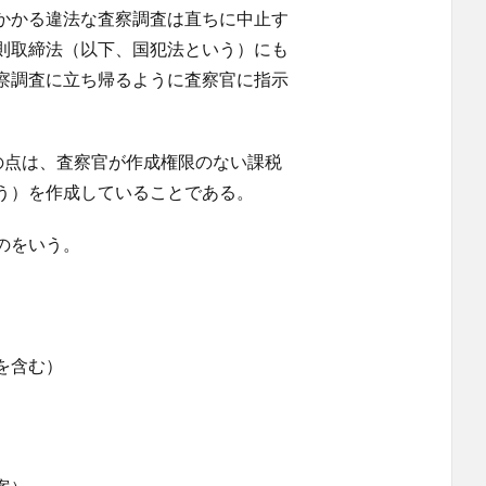
かかる違法な査察調査は直ちに中止す
則取締法（以下、国犯法という）にも
察調査に立ち帰るように査察官に指示
の点は、査察官が作成権限のない課税
う）を作成していることである。
のをいう。
を含む）