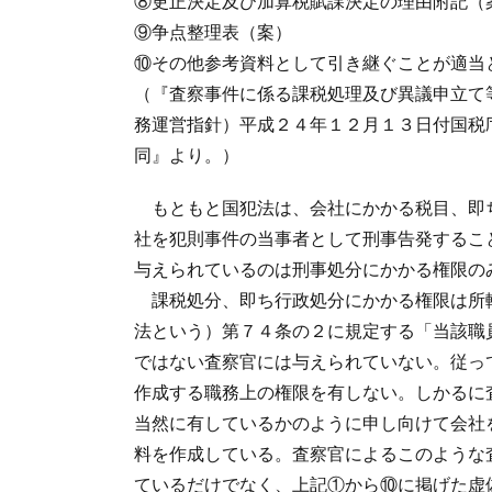
⑧更正決定及び加算税賦課決定の理由附記（
⑨争点整理表（案）
⑩その他参考資料として引き継ぐことが適当
（『査察事件に係る課税処理及び異議申立て
務運営指針）平成２４年１２月１３日付国税
同』より。）
もともと国犯法は、会社にかかる税目、即
社を犯則事件の当事者として刑事告発するこ
与えられているのは刑事処分にかかる権限の
課税処分、即ち行政処分にかかる権限は所
法という）第７４条の２に規定する「当該職
ではない査察官には与えられていない。従っ
作成する職務上の権限を有しない。しかるに
当然に有しているかのように申し向けて会社
料を作成している。査察官によるこのような
ているだけでなく、上記①から⑩に掲げた虚