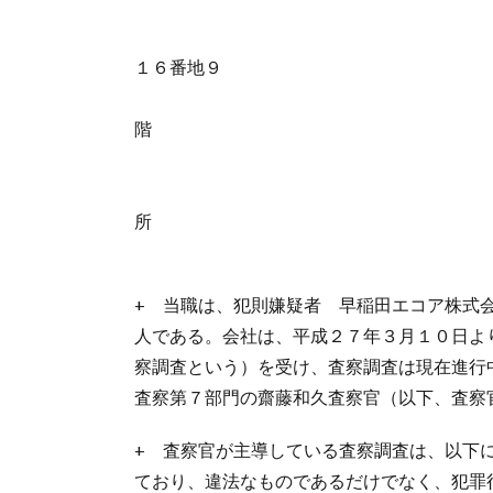
島根県松江市
１６番地９
山根ビ
階
株式会社山根
山根治税
所
税理士 
+ 当職は、犯則嫌疑者 早稲田エコア株式
人である。会社は、平成２７年３月１０日よ
察調査という）を受け、査察調査は現在進行
査察第７部門の齋藤和久査察官（以下、査察
+ 査察官が主導している査察調査は、以下
ており、違法なものであるだけでなく、犯罪