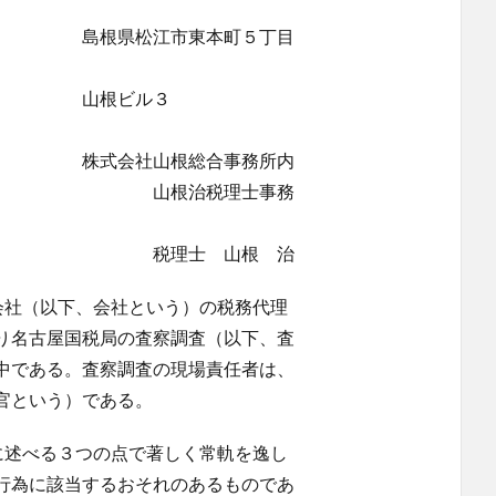
東本町５丁目
ル３
総合事務所内
理士事務
山根 治
会社（以下、会社という）の税務代理
り名古屋国税局の査察調査（以下、査
中である。査察調査の現場責任者は、
官という）である。
に述べる３つの点で著しく常軌を逸し
行為に該当するおそれのあるものであ