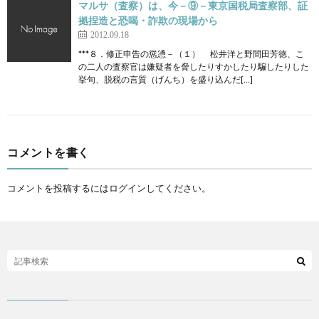
マルサ（査察）は、今－⑨－東京国税局査察部、証
拠捏造と恐喝・詐欺の現場から
2012.09.18
***８．修正申告の慫慂－（１） 松井洋と野間田芳徳、こ
の二人の査察官は嫌疑者を脅したりすかしたり騙したりした
挙句、脱税の言質（げんち）を盛り込んだ[…]
コメントを書く
コメントを投稿するには
ログイン
してください。