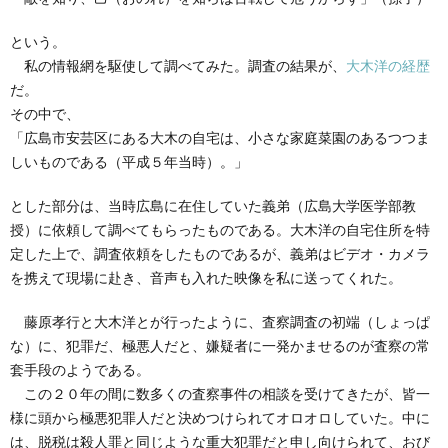
という。
私の情報網を駆使して調べてみた。調査の結果が、
大木洋の経歴
だ。
その中で、
「広島市安芸区にある大木の自宅は、小さな家庭菜園のあるつつま
しいものである（平成５年当時）。」
とした部分は、当時広島に在住していた義弟（広島大学医学部教
授）に依頼して調べてもらったものである。大木洋の自宅住所を特
定した上で、調査依頼をしたものであるが、義弟はビデオ・カメラ
を携えて現場に赴き、音声も入れた映像を私に送ってくれた。
藤原孝行と大木洋とが行ったように、査察調査の初端（しょっぱ
な）に、犯罪だ、極悪人だと、嫌疑者に一発かませるのが査察の常
套手段のようである。
この２０年の間に数多くの査察事件の相談を受けてきたが、皆一
様に頭から極悪犯罪人だと決めつけられてオロオロしていた。中に
は、脱税は殺人罪と同じような重大犯罪だと申し向けられて、おび