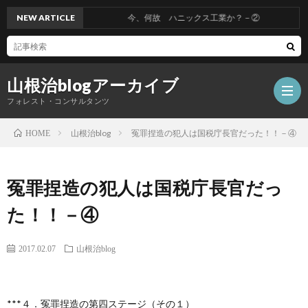
NEW ARTICLE
今、何故 ハニックス工業か？－②
山根治blogアーカイブ
フォレスト・コンサルタンツ
山根治blog
冤罪捏造の犯人は国税庁長官だった！！－④
HOME
HOM
冤罪捏造の犯人は国税庁長官だっ
冤
た！！－④
罪
山
2017.02.07
山根治blog
を
根
会
***４．冤罪捏造の第四ステージ（その１）