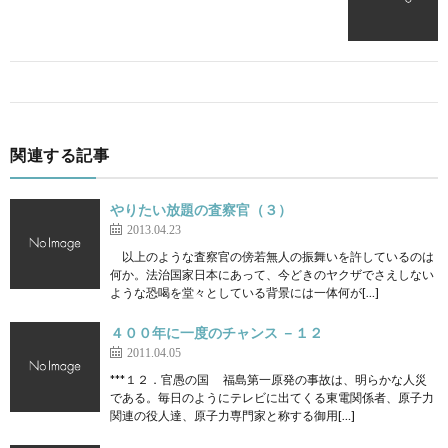
関連する記事
やりたい放題の査察官（３）
2013.04.23
以上のような査察官の傍若無人の振舞いを許しているのは
何か。法治国家日本にあって、今どきのヤクザでさえしない
ような恐喝を堂々としている背景には一体何が[…]
４００年に一度のチャンス －１２
2011.04.05
***１２．官愚の国 福島第一原発の事故は、明らかな人災
である。毎日のようにテレビに出てくる東電関係者、原子力
関連の役人達、原子力専門家と称する御用[…]