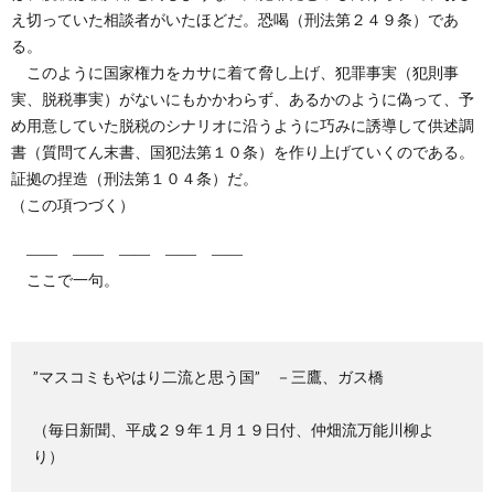
え切っていた相談者がいたほどだ。恐喝（刑法第２４９条）であ
る。
このように国家権力をカサに着て脅し上げ、犯罪事実（犯則事
実、脱税事実）がないにもかかわらず、あるかのように偽って、予
め用意していた脱税のシナリオに沿うように巧みに誘導して供述調
書（質問てん末書、国犯法第１０条）を作り上げていくのである。
証拠の捏造（刑法第１０４条）だ。
（この項つづく）
―― ―― ―― ―― ――
ここで一句。
”マスコミもやはり二流と思う国” －三鷹、ガス橋
（毎日新聞、平成２９年１月１９日付、仲畑流万能川柳よ
り）