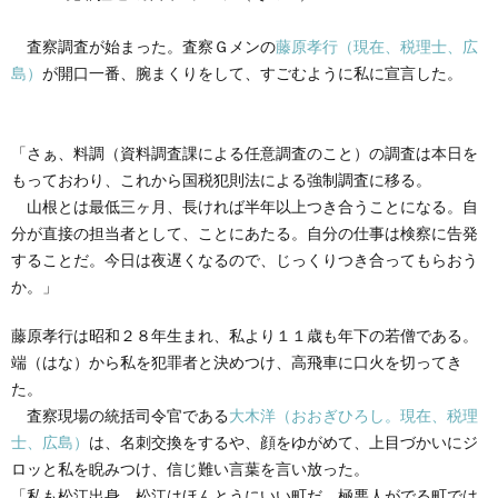
創
治
社
査察調査が始まった。査察Ｇメンの
藤原孝行（現在、税理士、広
る
blog
島）
が開口一番、腕まくりをして、すごむように私に宣言した。
案
人々
内
「さぁ、料調（資料調査課による任意調査のこと）の調査は本日を
もっておわり、これから国税犯則法による強制調査に移る。
山根とは最低三ヶ月、長ければ半年以上つき合うことになる。自
分が直接の担当者として、ことにあたる。自分の仕事は検察に告発
することだ。今日は夜遅くなるので、じっくりつき合ってもらおう
か。」
藤原孝行は昭和２８年生まれ、私より１１歳も年下の若僧である。
端（はな）から私を犯罪者と決めつけ、高飛車に口火を切ってき
た。
査察現場の統括司令官である
大木洋（おおぎひろし。現在、税理
士、広島）
は、名刺交換をするや、顔をゆがめて、上目づかいにジ
ロッと私を睨みつけ、信じ難い言葉を言い放った。
「私も松江出身。松江はほんとうにいい町だ。極悪人がでる町では