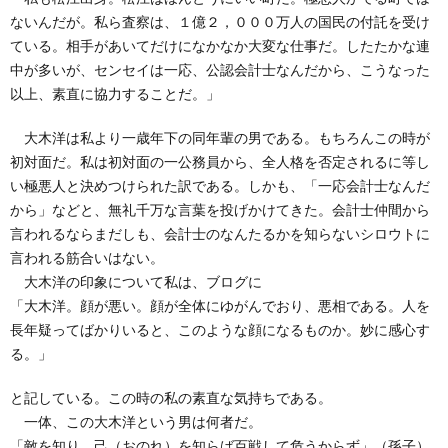
ないんだが。私ら査察は、１億２，０００万人の国民の付託を受け
ている。相手があいてだけになかなか大変な仕事だ。したたかな連
中が多いが、センセイは一応、公認会計士なんだから、こうなった
以上、素直に協力することだ。」
大木洋は私より一歳年下の同年輩の男である。もちろんこの時が
初対面だ。私は初対面の一公務員から、全人格を否定されるに等し
い極悪人と決めつけられた訳である。しかも、「一応会計士なんだ
から」などと、無礼千万な言葉を投げかけてきた。会計士仲間から
言われるならまだしも、会計士のなんたるかを知らないシロウトに
言われる筋合いはない。
大木洋の印象について私は、ブログに
「大木洋。顔が悪い。顔が全体にゆがんでおり、悪相である。人を
長年疑ってばかりいると、このような顔になるものか。妙に感心す
る。」
と記している。この時の私の素直な気持ちである。
一体、この大木洋という男は何者だ。
「敵を知り、己（おのれ）を知らば百戦して危うからず」（孫子）