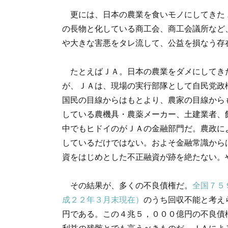
更には、日本の農業を食いモノにしてきた
の長物と化している商工会、商工会議所など
や大きな害悪をタレ流して、公益を損なう存
たとえばＪＡ。日本の農業をダメにしてき
が、ＪＡは、現場の実行部隊として自民党政
国民の目線からはもとより、農家の目線から
している農機具・農薬メーカー、土建業者、
中でもヒドイのがＪＡの金融部門だ。農政に
しているだけではない。およそ金融常識から
資をはじめとした不正融資が跡を絶たない。
その結果が、多くの不良債権だ。
全国７５
成２２年３月末現在）
のうち回収不能と考え
円である。この４兆５，０００億円の不良債
利益の残骸とでも言うべきものだ。ＪＡによ