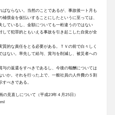
ればならない。当然のことであるが、事故後一ト月も
の補償金を仮払いすることにしたというに至っては、
失しているし、金額についても一桁違うのではない
対して犯罪的ともいえる事故を引き起こした自覚が全
実質的な責任をとる必要がある。ＴＶの前で白々しく
ではない。率先して給与、賞与を削減し、被災者への
賞与の返還をすべきであるし、今後の報酬については
ないか。それを行った上で、一般社員の人件費の５割
示すべきである。
画の見直しについて（平成23年４月25日）
tml