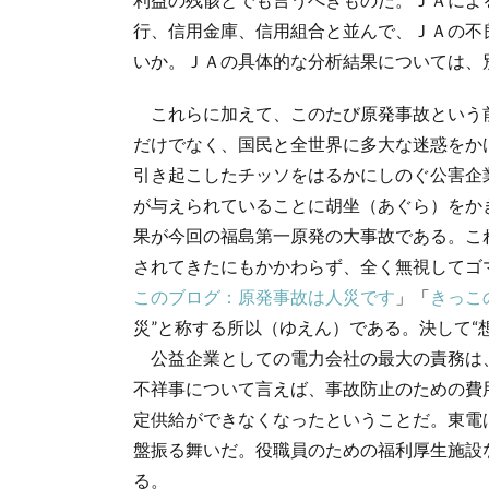
行、信用金庫、信用組合と並んで、ＪＡの不
いか。ＪＡの具体的な分析結果については、
これらに加えて、このたび原発事故という
だけでなく、国民と全世界に多大な迷惑をか
引き起こしたチッソをはるかにしのぐ公害企
が与えられていることに胡坐（あぐら）をか
果が今回の福島第一原発の大事故である。こ
されてきたにもかかわらず、全く無視してゴ
このブログ：原発事故は人災です
」「
きっこ
災”と称する所以（ゆえん）である。決して“
公益企業としての電力会社の最大の責務は
不祥事について言えば、事故防止のための費
定供給ができなくなったということだ。東電
盤振る舞いだ。役職員のための福利厚生施設
る。