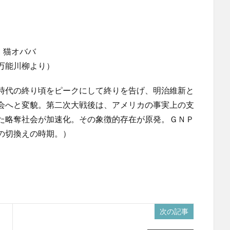
、猫オババ
万能川柳より）
時代の終り頃をピークにして終りを告げ、明治維新と
会へと変貌。第二次大戦後は、アメリカの事実上の支
た略奪社会が加速化。その象徴的存在が原発。ＧＮＰ
の切換えの時期。）
次の記事