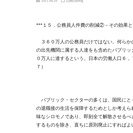
2011.04.26
山根治blog
***１５．公務員人件費の削減②－その効果
３６０万人の公務員だけではない。何らか
の出先機関に属する人達をも含めたパブリッ
０万人に達するという。日本の労働人口６，
７）
パブリック・セクターの多くは、国民にと
の退職後の生活を保障するためとしか考えら
味なシロモノであり、即刻全て解散させるべ
するものを除き、直ちに原則廃止にすればよ