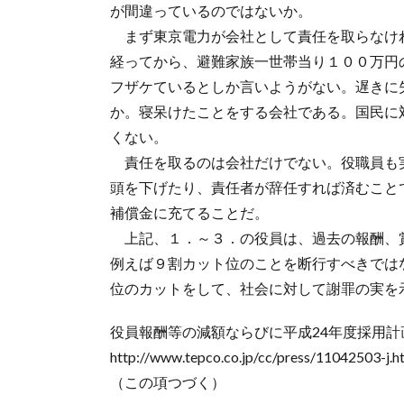
が間違っているのではないか。
まず東京電力が会社として責任を取らなけ
経ってから、避難家族一世帯当り１００万円
フザケているとしか言いようがない。遅きに
か。寝呆けたことをする会社である。国民に
くない。
責任を取るのは会社だけでない。役職員も
頭を下げたり、責任者が辞任すれば済むこと
補償金に充てることだ。
上記、１．～３．の役員は、過去の報酬、
例えば９割カット位のことを断行すべきでは
位のカットをして、社会に対して謝罪の実を
役員報酬等の減額ならびに平成24年度採用計
http://www.tepco.co.jp/cc/press/11042503-j.h
（この項つづく）