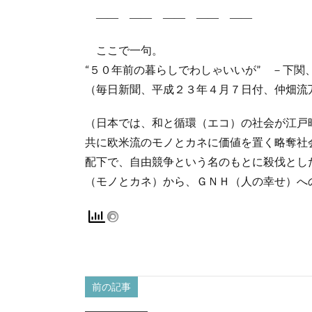
―― ―― ―― ―― ――
ここで一句。
“５０年前の暮らしでわしゃいいが” －下関
（毎日新聞、平成２３年４月７日付、仲畑流
（日本では、和と循環（エコ）の社会が江戸
共に欧米流のモノとカネに価値を置く略奪社
配下で、自由競争という名のもとに殺伐とし
（モノとカネ）から、ＧＮＨ（人の幸せ）へ
前の記事