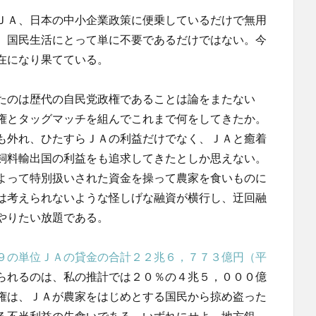
ＪＡ、日本の中小企業政策に便乗しているだけで無用
、国民生活にとって単に不要であるだけではない。今
在になり果てている。
たのは歴代の自民党政権であることは論をまたない
権とタッグマッチを組んでこれまで何をしてきたか。
も外れ、ひたすらＪＡの利益だけでなく、ＪＡと癒着
飼料輸出国の利益をも追求してきたとしか思えない。
よって特別扱いされた資金を操って農家を食いものに
は考えられないような怪しげな融資が横行し、迂回融
やりたい放題である。
９の単位ＪＡの貸金の合計２２兆６，７７３億円（平
られるのは、私の推計では２０％の４兆５，０００億
権は、ＪＡが農家をはじめとする国民から掠め盗った
る不当利益の先食いである。いずれにせよ、地方銀