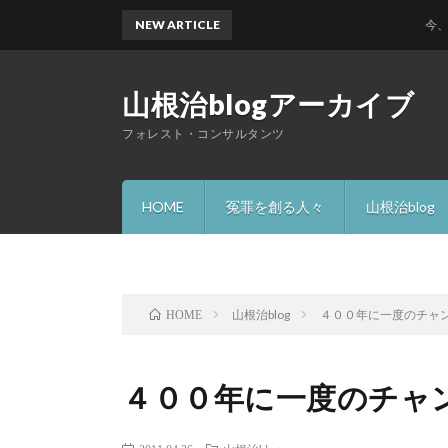
NEW ARTICLE
今、何故 
山根治blogアーカイブ
フォレスト・コンサルタンツ
HOME
冤罪を創る人々
山根治blog
山根治blog
４００年に一度のチャン
HOME
４００年に一度のチャン