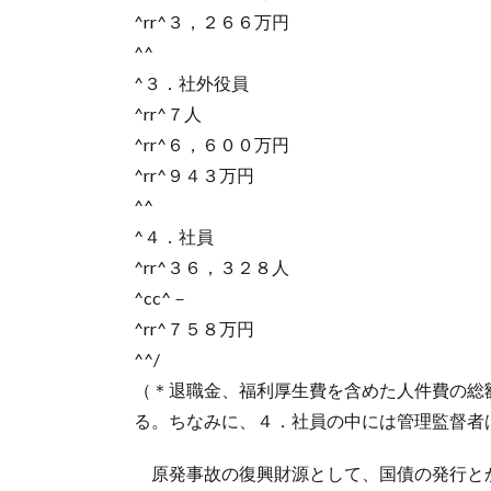
^rr^３，２６６万円
^^
^３．社外役員
^rr^７人
^rr^６，６００万円
^rr^９４３万円
^^
^４．社員
^rr^３６，３２８人
^cc^－
^rr^７５８万円
^^/
（＊退職金、福利厚生費を含めた人件費の総
る。ちなみに、４．社員の中には管理監督者
原発事故の復興財源として、国債の発行と