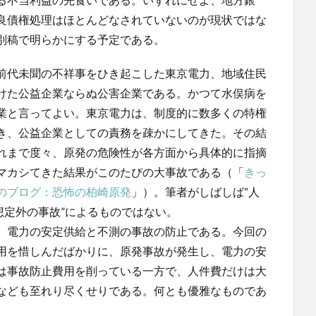
良債権処理はほとんどなされていないのが現状ではな
別稿で明らかにする予定である。
前代未聞の不祥事をひき起こした東京電力、地域住民
けた公益企業ならぬ公害企業である。かつて水俣病を
業と言ってよい。東京電力は、制度的に数多くの特権
き、公益企業としての責務を疎かにしてきた。その結
れまで度々、原発の危険性が各方面から具体的に指摘
マカシてきた結果がこのたびの大事故である（「
きっ
のブログ：恐怖の柏崎原発
」）。筆者がしばしば“人
想定外の事故”によるものではない。
、電力の安定供給と不測の事故の防止である。今回の
用を惜しんだばかりに、原発事故が発生し、電力の安
は事故防止費用を削っている一方で、人件費だけは大
なども至れり尽くせりである。何とも優雅なものであ