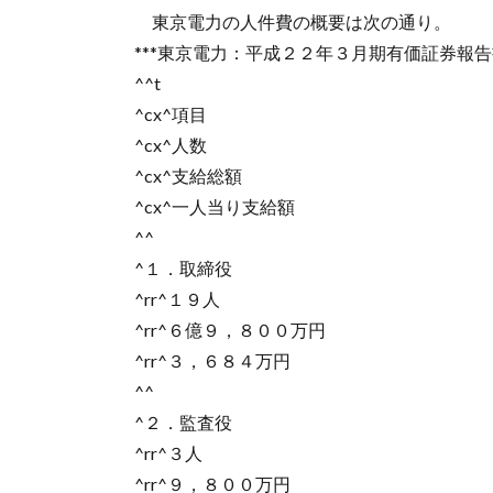
東京電力の人件費の概要は次の通り。
***東京電力：平成２２年３月期有価証券報
^^t
^cx^項目
^cx^人数
^cx^支給総額
^cx^一人当り支給額
^^
^１．取締役
^rr^１９人
^rr^６億９，８００万円
^rr^３，６８４万円
^^
^２．監査役
^rr^３人
^rr^９，８００万円