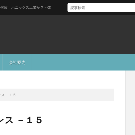
ハニックス工業か？－②
会社案内
ス －１５
ス －１５