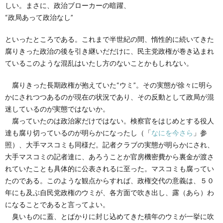
しい。まさに、政治ブローカーの暗躍、
“政局あって政治なし”
といったところである。これまで半世紀の間、惰性的に続いてきた
腐りきった政治の後を引き継いだだけに、民主党政権が巻き込まれ
ているこのような混乱はいたし方のないことかもしれない。
腐りきった長期政権が抱えていた“ウミ”。その実態が徐々に明ら
かにされつつあるのが現在の状況であり、その反動として政局が混
迷しているのが実態ではないか。
腐っていたのは政治家だけではない。検察官をはじめとする役人
達も腐り切っているのが明らかになったし（「
なにを今さら
」参
照）、大手マスコミも同様だ。記者クラブの実態が明らかにされ、
大手マスコミの記者達に、あろうことか官房機密費から裏金が渡さ
れていたことも具体的に公表されるに至った。マスコミも腐ってい
たのである。このような観点からすれば、政権交代の意義は、５０
年にも及ぶ自民党政権のウミが、各方面で吹き出し、露（あら）わ
になることであると言ってよい。
臭いものに蓋、とばかりに封じ込めてきた積年のウミが一挙に吹