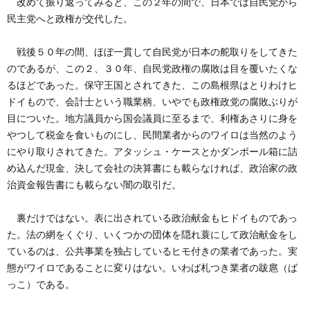
改めて振り返ってみると、この２年の間で、日本では自民党から
創
治
社
民主党へと政権が交代した。
る
blog
案
戦後５０年の間、ほぼ一貫して自民党が日本の舵取りをしてきた
のであるが、この２、３０年、自民党政権の腐敗は目を覆いたくな
人々
内
るほどであった。保守王国とされてきた、この島根県はとりわけヒ
ドイもので、会計士という職業柄、いやでも政権政党の腐敗ぶりが
目についた。地方議員から国会議員に至るまで、利権あさりに身を
やつして税金を食いものにし、民間業者からのワイロは当然のよう
にやり取りされてきた。アタッシュ・ケースとかダンボール箱に詰
め込んだ現金、決して会社の決算書にも載らなければ、政治家の政
治資金報告書にも載らない闇の取引だ。
裏だけではない。表に出されている政治献金もヒドイものであっ
た。法の網をくぐり、いくつかの団体を隠れ蓑にして政治献金をし
ているのは、公共事業を独占しているヒモ付きの業者であった。実
態がワイロであることに変りはない。いわば札つき業者の跋扈（ば
っこ）である。