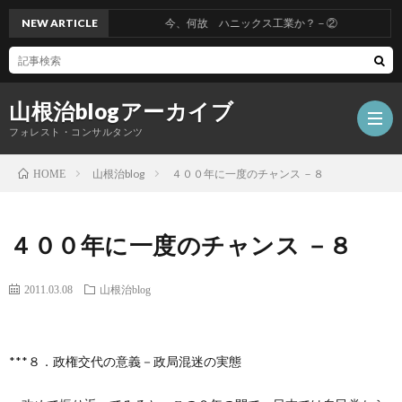
NEW ARTICLE
今、何故 ハニックス工業か？－②
山根治blogアーカイブ
フォレスト・コンサルタンツ
山根治blog
４００年に一度のチャンス －８
HOME
HOM
４００年に一度のチャンス －８
冤
2011.03.08
山根治blog
罪
山
***８．政権交代の意義－政局混迷の実態
を
根
会