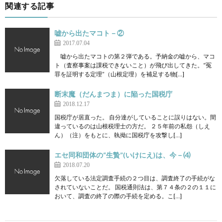
関連する記事
嘘から出たマコト－②
2017.07.04
嘘から出たマコトの第２弾である。予納金の嘘から、マコ
ト（査察事案は課税できないこと）が飛び出してきた。“冤
罪を証明する定理”（山根定理）を補足する物[…]
断末魔（だんまつま）に陥った国税庁
2018.12.17
国税庁が居直った。 自分達がしていることに誤りはない。間
違っているのは山根税理士の方だ。 ２５年前の私怨（しえ
ん）（注）をもとに、執拗に国税庁を攻撃し[…]
エセ同和団体の“生贄”(いけにえ)は、今－⑷
2018.07.20
欠落している法定調査手続の２つ目は、調査終了の手続がな
されていないことだ。 国税通則法は、第７４条の２の１１に
おいて、調査の終了の際の手続を定める。こ[…]