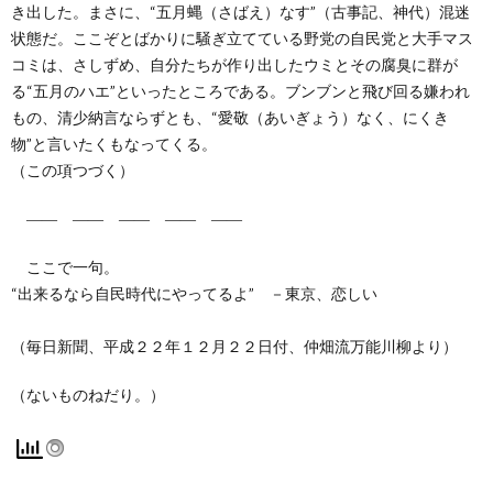
き出した。まさに、“五月蝿（さばえ）なす”（古事記、神代）混迷
状態だ。ここぞとばかりに騒ぎ立てている野党の自民党と大手マス
コミは、さしずめ、自分たちが作り出したウミとその腐臭に群が
る“五月のハエ”といったところである。ブンブンと飛び回る嫌われ
もの、清少納言ならずとも、“愛敬（あいぎょう）なく、にくき
物”と言いたくもなってくる。
（この項つづく）
―― ―― ―― ―― ――
ここで一句。
“出来るなら自民時代にやってるよ” －東京、恋しい
（毎日新聞、平成２２年１２月２２日付、仲畑流万能川柳より）
（ないものねだり。）