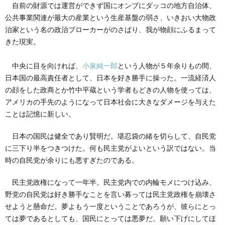
自前の財源では運営ができず国にオンブにダッコの地方自治体、
公共事業関連が最大の産業という生産基盤の弱さ、いきおい大物政
治家という名の政治ブローカーがのさばり、我が物顔にふるまって
きた現実。
中央に目を向ければ、
小泉純一郎
という人物が５年余りもの間、
日本国の最高責任者として、日本を好き勝手に操った。一流経済人
の顔をした政商とか竹中平蔵という学者もどきの人物を使っては、
アメリカの手先のようになって日本社会に大きなダメージを与えた
ことは記憶に新しい。
日本の国民は健全であり賢明だ。堪忍袋の緒を切らして、自民党
に三下り半をつきつけた。何も民主党がよいという訳ではない。当
時の自民党が余りにも悪すぎたのである。
民主党政権になって一年半。民主党内での内輪モメにつけ込み、
野党の自民党は好き勝手なことを言い募っては民主党政権を崩壊さ
せようと懸命だ。夢よもう一度ということであろうが、彼らにとっ
ては夢であるとしても、国民にとっては悪夢だ。願い下げにしてほ