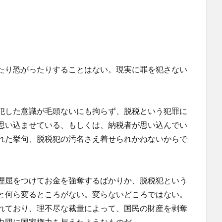
たり恐がったりすることはない。現実に罪を犯さない
犯した意識が毛頭ないにも拘らず、脱税という犯罪に
思い込ませている、もしくは、納税者が思い込んでい
れた挙句、脱税犯の汚名さえ着せられかねないからで
理屈をつけてお金を強奪するばかりか、脱税犯という
と何ら変るところがない。変らないどころではない。
れており、理不尽な裁量によって、国民の財産を剥奪
力団に国家権力を与えたようなものだ。