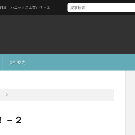
ハニックス工業か？－②
会社案内
！－２
！－２