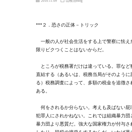
2010.11.09
山根治blog
***２．恐さの正体－トリック
一般の人が社会生活をする上で警察に怯え
限りビクつくことはないからだ。
ところが税務署だけは違っている。罪など
直結する（あるいは、税務当局がそのように
る）税務調査によって、多額の税金を追徴さ
ある。
何をされるか分らない。考えも及ばない屁
犯罪人にされかねない。これでは組織暴力団
暴力団より悪質だ。強大な国家権力が付与さ
したり、脱税の摘発をするからだ。いわば暴