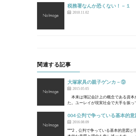
税務署なんか恐くない！－１
2010.11.02
関連する記事
大塚家具の親子ゲンカ－⑨
2015.05.05
本来は簿記会計上の概念である資本
た。ユーレイが現実社会で大手を振って
004 公判で争っている基本的
2016.08.09
***2，公判で争っている基本的意図と