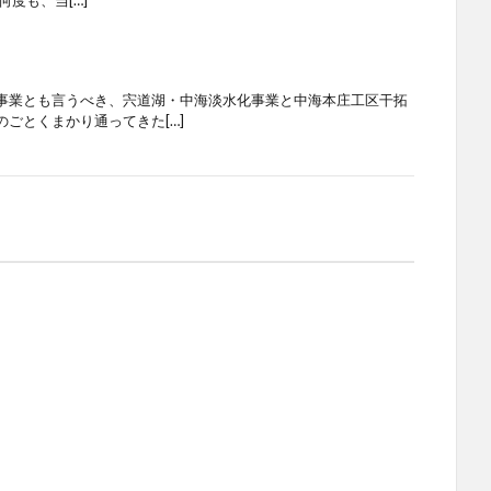
度も、当[…]
業とも言うべき、宍道湖・中海淡水化事業と中海本庄工区干拓
ごとくまかり通ってきた[…]