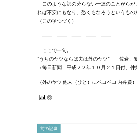
このような訳の分らない一連のことがらが
れば不安にもなり、恐くもなろうというもの
（この項つづく）
―― ―― ―― ―― ――
ここで一句。
“うちのヤツならば夫は外のヤツ” －佐倉、
（毎日新聞、平成２２年１０月２１日付、仲
（外のヤツ 他人（ひと）にペコペコ 内弁慶）
前の記事