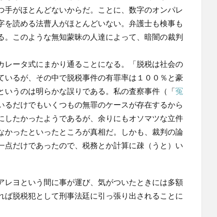
つ手がほとんどないからだ。ことに、数字のオンパレ
字を読める法曹人がほとんどいない。弁護士も検事も
る。このような無知蒙昧の人達によって、暗闇の裁判
カレータ式にまかり通ることになる。「脱税は社会の
ているが、その中で脱税事件の有罪率は１００％と豪
というのは明らかな誤りである。私の査察事件（「
冤
いるだけでもいくつもの無罪のケースが存在するから
にしたかったようであるが、余りにもオソマツな立件
なかったといったところが真相だ。しかも、裁判の論
一点だけであったので、税務とか計算に疎（うと）い
アレヨという間に事が運び、気がついたときには多額
れば脱税犯として刑事法廷に引っ張り出されることに