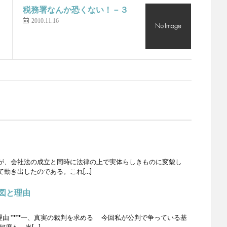
税務署なんか恐くない！－３
2010.11.16
が、会社法の成立と同時に法律の上で実体らしきものに変貌し
動き出したのである。これ[…]
意図と理由
理由 ****一、真実の裁判を求める 今回私が公判で争っている基