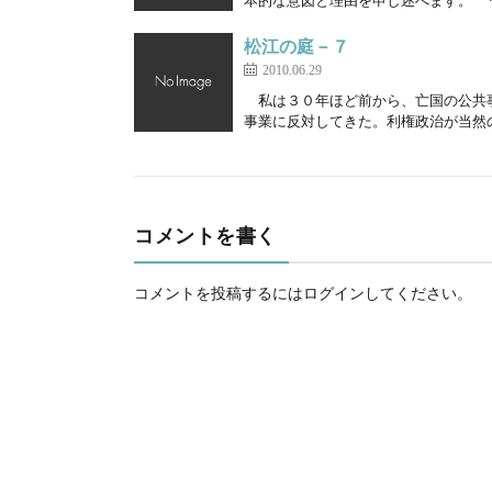
本的な意図と理由を申し述べます。 何
松江の庭－７
2010.06.29
私は３０年ほど前から、亡国の公共事
事業に反対してきた。利権政治が当然の
コメントを書く
コメントを投稿するには
ログイン
してください。