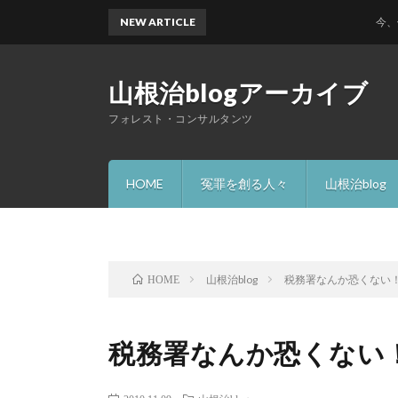
NEW ARTICLE
今、何故 
山根治blogアーカイブ
フォレスト・コンサルタンツ
HOME
冤罪を創る人々
山根治blog
山根治blog
税務署なんか恐くない
HOME
税務署なんか恐くない