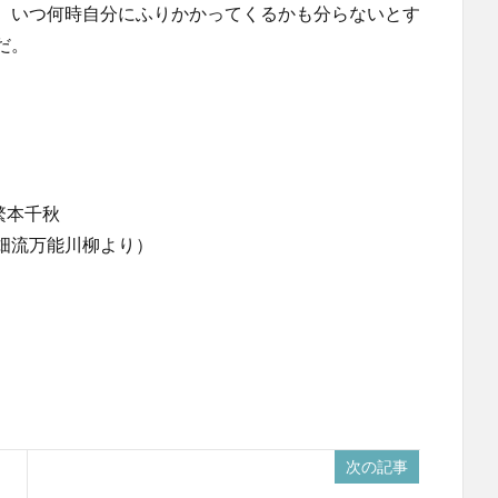
、いつ何時自分にふりかかってくるかも分らないとす
だ。
繁本千秋
畑流万能川柳より）
次の記事