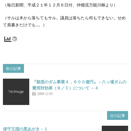
（毎日新聞、平成２１年１２月６日付、仲畑流万能川柳より）
（サルは木から落ちてもサル。議員は落ちたら何もできない。せめ
て肩書きだけでも…。）
前の記事
『疑惑のダム事業４，６００億円』－八ッ場ダムの
費用対効果（Ｂ／Ｃ）について －４
2009.12.01
次の記事
保守王国の悪あがき－１