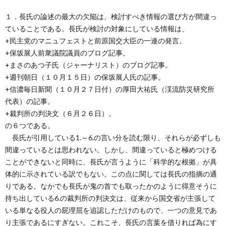
１．長氏の論述の最大の欠陥は、検討すべき情報の選び方が間違っ
ていることである。長氏が検討の対象にしている情報は、
+民主党のマニュフェストと前原国交大臣の一連の発言。
+保坂展人前衆議院議員のブログ記事。
+まさのあつ子氏（ジャーナリスト）のブログ記事。
+週刊朝日（１０月１５日）の保坂展人氏の記事。
+信濃毎日新聞（１０月２７日付）の厚田大祐氏（渓流防災研究所
代表）の記事。
+裁判所の判決文（６月２６日）。
の６つである。
長氏が引用している1.～6.の言い分を読む限り、それらが必ずしも
間違っているとは思われない。しかし、間違っていると極めつける
ことができないと同時に、長氏が言うように「科学的な根拠」が具
体的に示されている訳でもない。この点に関しては長氏の指摘の通
りである。なかでも長氏が鬼の首でも取ったかのように得意そうに
持ち出している6.の裁判所の判決文は、従来から国交省が主張して
いる単なる役人の屁理屈を追認しただけのもので、一つの意見であ
り主張であるにすぎない。これこそ、長氏の言葉を借りれば為にす