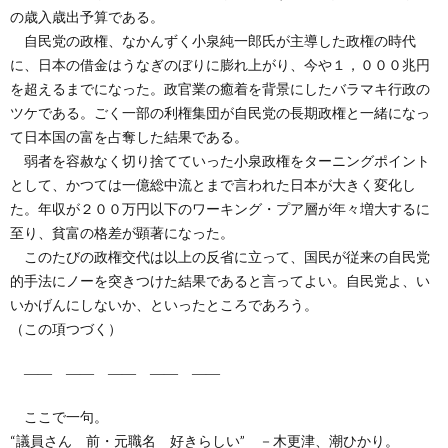
の歳入歳出予算である。
自民党の政権、なかんずく小泉純一郎氏が主導した政権の時代
に、日本の借金はうなぎのぼりに膨れ上がり、今や１，０００兆円
を超えるまでになった。政官業の癒着を背景にしたバラマキ行政の
ツケである。ごく一部の利権集団が自民党の長期政権と一緒になっ
て日本国の富を占奪した結果である。
弱者を容赦なく切り捨てていった小泉政権をターニングポイント
として、かつては一億総中流とまで言われた日本が大きく変化し
た。年収が２００万円以下のワーキング・プア層が年々増大するに
至り、貧富の格差が顕著になった。
このたびの政権交代は以上の反省に立って、国民が従来の自民党
的手法にノーを突きつけた結果であると言ってよい。自民党よ、い
いかげんにしないか、といったところであろう。
（この項つづく）
―― ―― ―― ―― ――
ここで一句。
“議員さん 前・元職名 好きらしい” －木更津、潮ひかり。