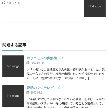
2009.12.08
関連する記事
ホリエモンの弁解術 －１
2007.03.20
ホリエモンこと堀江貴文さんの第一審判決がありました。懲
役二年六ヶ月の実刑。検察が求刑したのが懲役四年でしたか
ら、その６割強の量刑です。 判決後、この量[…]
疑惑のフジテレビ －９
2006.03.21
上場会社に対して現在行なわれている会計士監査は、企業の
内部統制システムが十分に機能していることを前提として、
試査（精査に対するもので、全体が妥当である[…]