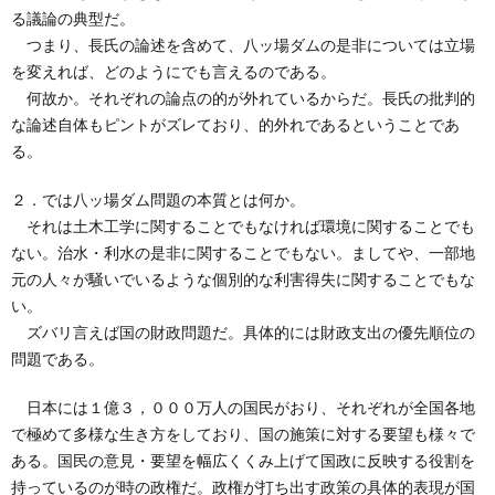
る議論の典型だ。
つまり、長氏の論述を含めて、八ッ場ダムの是非については立場
を変えれば、どのようにでも言えるのである。
何故か。それぞれの論点の的が外れているからだ。長氏の批判的
な論述自体もピントがズレており、的外れであるということであ
る。
２．では八ッ場ダム問題の本質とは何か。
それは土木工学に関することでもなければ環境に関することでも
ない。治水・利水の是非に関することでもない。ましてや、一部地
元の人々が騒いでいるような個別的な利害得失に関することでもな
い。
ズバリ言えば国の財政問題だ。具体的には財政支出の優先順位の
問題である。
日本には１億３，０００万人の国民がおり、それぞれが全国各地
で極めて多様な生き方をしており、国の施策に対する要望も様々で
ある。国民の意見・要望を幅広くくみ上げて国政に反映する役割を
持っているのが時の政権だ。政権が打ち出す政策の具体的表現が国