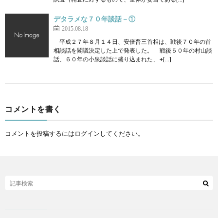
デタラメな７０年談話－①
2015.08.18
平成２７年８月１４日、安倍晋三首相は、戦後７０年の首
相談話を閣議決定した上で発表した。 戦後５０年の村山談
話、６０年の小泉談話に盛り込まれた、 +[…]
コメントを書く
コメントを投稿するには
ログイン
してください。