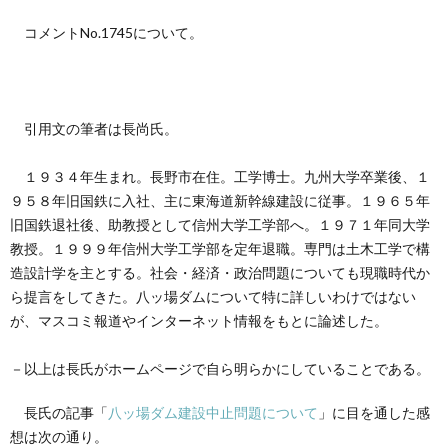
創
治
社
コメントNo.1745について。
る
blog
案
人々
内
引用文の筆者は長尚氏。
１９３４年生まれ。長野市在住。工学博士。九州大学卒業後、１
９５８年旧国鉄に入社、主に東海道新幹線建設に従事。１９６５年
旧国鉄退社後、助教授として信州大学工学部へ。１９７１年同大学
教授。１９９９年信州大学工学部を定年退職。専門は土木工学で構
造設計学を主とする。社会・経済・政治問題についても現職時代か
ら提言をしてきた。八ッ場ダムについて特に詳しいわけではない
が、マスコミ報道やインターネット情報をもとに論述した。
－以上は長氏がホームページで自ら明らかにしていることである。
長氏の記事「
八ッ場ダム建設中止問題について
」に目を通した感
想は次の通り。