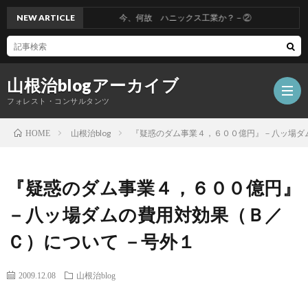
NEW ARTICLE
今、何故 ハニックス工業か？－②
山根治blogアーカイブ
フォレスト・コンサルタンツ
山根治blog
『疑惑のダム事業４，６００億円』－八ッ場ダ
HOME
HOM
『疑惑のダム事業４，６００億円』
冤
－八ッ場ダムの費用対効果（Ｂ／
Ｃ）について －号外１
罪
山
2009.12.08
山根治blog
を
根
会