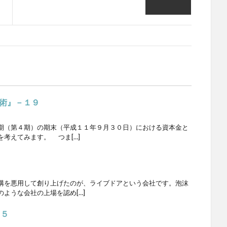
術』－１９
（第４期）の期末（平成１１年９月３０日）における資本金と
考えてみます。 つま[…]
構を悪用して創り上げたのが、ライブドアという会社です。泡沫
ような会社の上場を認め[…]
１５