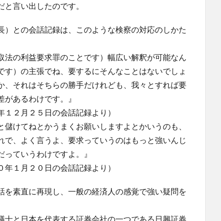
だと言い出したのです。
長）との会話記録は、このような検察の対応のしかた
取法の利益要求罪のことです）幅広い解釈が可能なん
です）の主張でね、要するにそんなことはないでしょ
か、それはそちらの勝手だけれども、我々とすれば要
差があるわけです。』
年１２月２５日の会話記録より）
と儲けてねとかうまくお願いしますよとかいうのも、
れで、よく言うよ、要求っていうのはもっと強いんじ
だっていうわけですよ。』
０年１月２０日の会話記録より）
話を素直に再現し、一般の経済人の感覚で強い疑問を
議士と日本を代表する証券会社の一つである日興証券