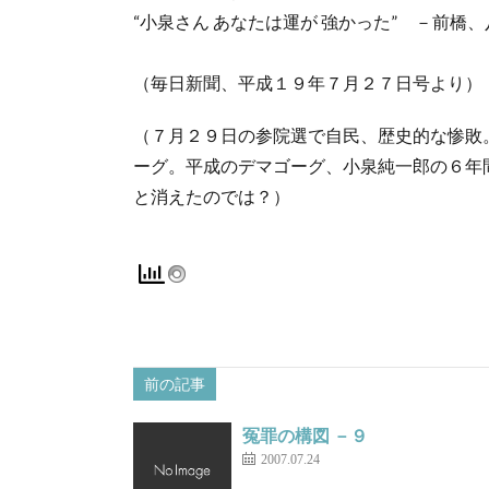
“小泉さん あなたは運が 強かった” －前橋
（毎日新聞、平成１９年７月２７日号より）
（７月２９日の参院選で自民、歴史的な惨敗
ーグ。平成のデマゴーグ、小泉純一郎の６年
と消えたのでは？）
前の記事
冤罪の構図 －９
2007.07.24