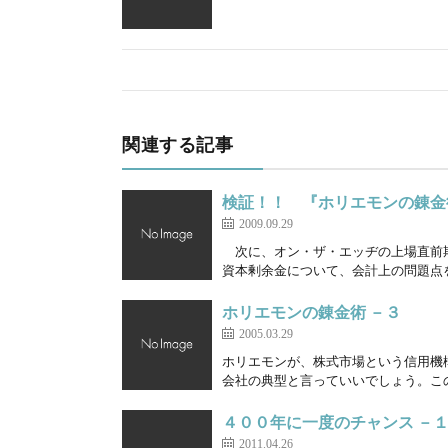
関連する記事
検証！！ 『ホリエモンの錬金
2009.09.29
次に、オン・ザ・エッヂの上場直前期
資本剰余金について、会計上の問題点を
ホリエモンの錬金術 －３
2005.03.29
ホリエモンが、株式市場という信用機
会社の典型と言っていいでしょう。この
４００年に一度のチャンス －
2011.04.26