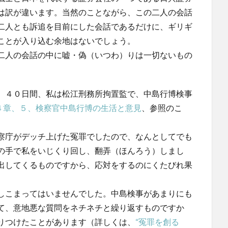
は訳が違います。当然のことながら、この二人の会話
二人とも訴追を目前にした会話であるだけに、ギリギ
ことが入り込む余地はないでしょう。
二人の会話の中に嘘・偽（いつわ）りは一切ないもの
、４０日間、私は松江刑務所拘置監で、中島行博検事
第４章、５、検察官中島行博の生活と意見
、参照のこ
察庁がデッチ上げた冤罪でしたので、なんとしてでも
の手で私をいじくり回し、翻弄（ほんろう）しまし
出してくるものですから、応対をするのにくたびれ果
しこまってはいませんでした。中島検事があまりにも
て、意地悪な質問をネチネチと繰り返すものですか
りつけたことがあります（詳しくは、
“冤罪を創る