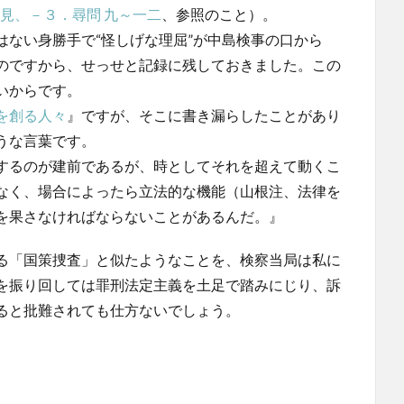
見、－３．尋問 九～一二
、参照のこと）。
ない身勝手で“怪しげな理屈”が中島検事の口から
のですから、せっせと記録に残しておきました。この
いからです。
を創る人々
』ですが、そこに書き漏らしたことがあり
うな言葉です。
するのが建前であるが、時としてそれを超えて動くこ
なく、場合によったら立法的な機能（山根注、法律を
を果さなければならないことがあるんだ。』
る「国策捜査」と似たようなことを、検察当局は私に
を振り回しては罪刑法定主義を土足で踏みにじり、訴
ると批難されても仕方ないでしょう。