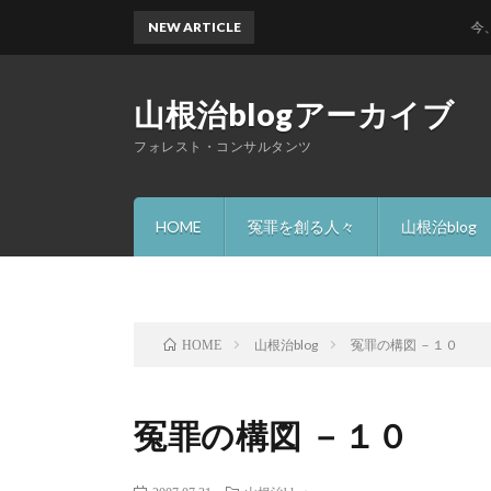
NEW ARTICLE
今、何故
山根治blogアーカイブ
フォレスト・コンサルタンツ
HOME
冤罪を創る人々
山根治blog
山根治blog
冤罪の構図 －１０
HOME
冤罪の構図 －１０