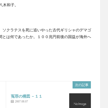
、八木和子。
。ソクラテスを死に追いやった古代ギリシャのデマゴ
間とは何であったか。１００兆円前後の国益が海外へ
次の記事
冤罪の構図 －１１
2007.08.07