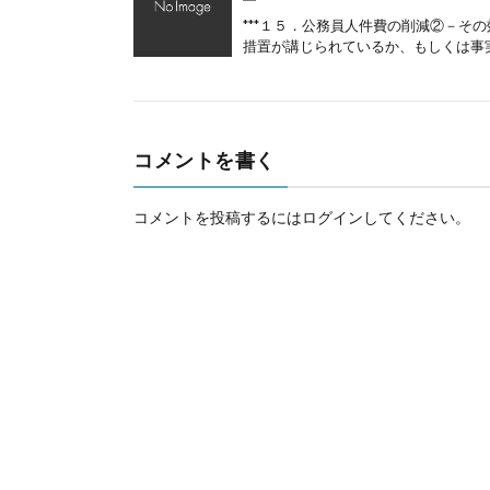
***１５．公務員人件費の削減②－
措置が講じられているか、もしくは事実
コメントを書く
コメントを投稿するには
ログイン
してください。