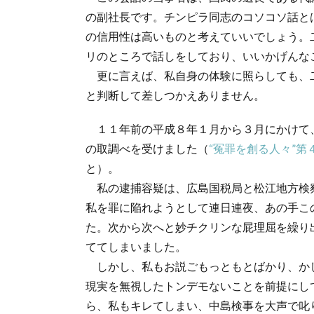
の副社長です。チンピラ同志のコソコソ話と
の信用性は高いものと考えていいでしょう。
リのところで話しをしており、いいかげんな
更に言えば、私自身の体験に照らしても、
と判断して差しつかえありません。
１１年前の平成８年１月から３月にかけて
の取調べを受けました（
“冤罪を創る人々”
と）。
私の逮捕容疑は、広島国税局と松江地方検
私を罪に陥れようとして連日連夜、あの手こ
た。次から次へと妙チクリンな屁理屈を繰り
ててしまいました。
しかし、私もお説ごもっともとばかり、か
現実を無視したトンデモないことを前提にし
ら、私もキレてしまい、中島検事を大声で叱