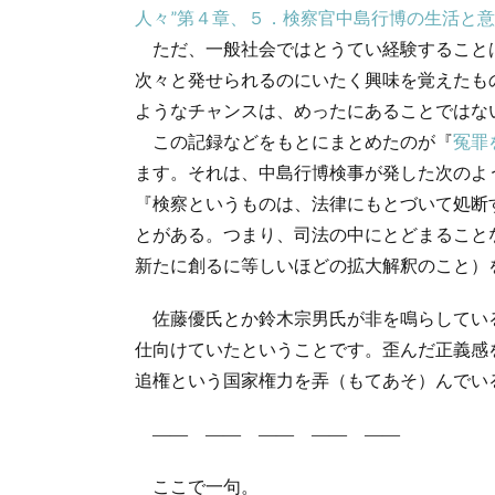
人々”第４章、５．検察官中島行博の生活と意
ただ、一般社会ではとうてい経験することは
次々と発せられるのにいたく興味を覚えたも
ようなチャンスは、めったにあることではな
この記録などをもとにまとめたのが『
冤罪
ます。それは、中島行博検事が発した次のよ
『検察というものは、法律にもとづいて処断
とがある。つまり、司法の中にとどまること
新たに創るに等しいほどの拡大解釈のこと）
佐藤優氏とか鈴木宗男氏が非を鳴らしてい
仕向けていたということです。歪んだ正義感
追権という国家権力を弄（もてあそ）んでい
―― ―― ―― ―― ――
ここで一句。