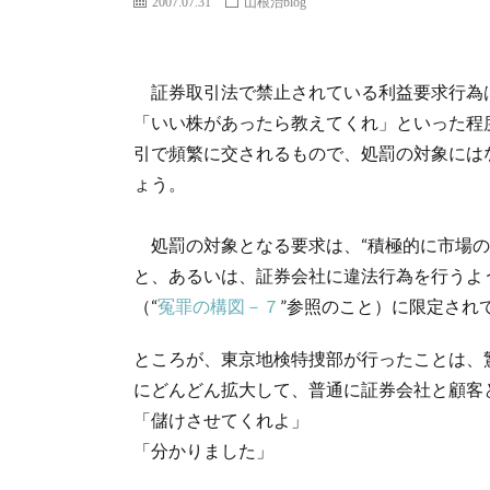
2007.07.31
山根治blog
証券取引法で禁止されている利益要求行為
「いい株があったら教えてくれ」といった程
引で頻繁に交されるもので、処罰の対象には
ょう。
処罰の対象となる要求は、“積極的に市場の
と、あるいは、証券会社に違法行為を行うよ
（“
冤罪の構図－７
”参照のこと）に限定され
ところが、東京地検特捜部が行ったことは、
にどんどん拡大して、普通に証券会社と顧客
「儲けさせてくれよ」
「分かりました」