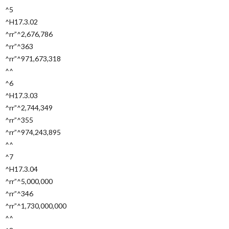
^5
^H17.3.02
^rr”^2,676,786
^rr”^363
^rr”^971,673,318
^^
^6
^H17.3.03
^rr”^2,744,349
^rr”^355
^rr”^974,243,895
^^
^7
^H17.3.04
^rr”^5,000,000
^rr”^346
^rr”^1,730,000,000
^^