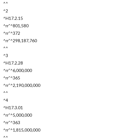
^^
^2
^H17.2.15
^rr”^801,580
^rr”^372
^rr”^298,187,760
^^
^3
^H17.2.28
^rr”^6,000,000
^rr”^365
^rr”^2,190,000,000
^^
^4
^H17.3.01
^rr”^5,000,000
^rr”^363
^rr”^1,815,000,000
^^