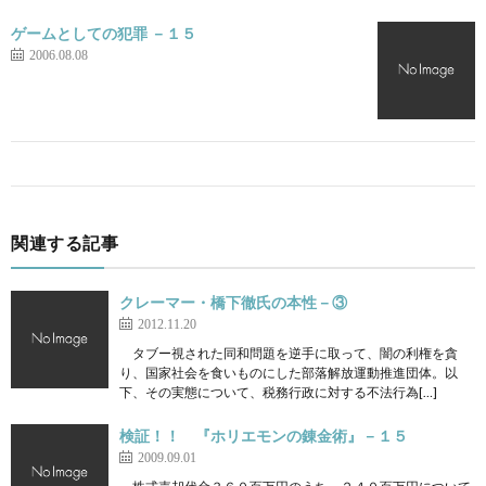
ゲームとしての犯罪 －１５
2006.08.08
関連する記事
クレーマー・橋下徹氏の本性－③
2012.11.20
タブー視された同和問題を逆手に取って、闇の利権を貪
り、国家社会を食いものにした部落解放運動推進団体。以
下、その実態について、税務行政に対する不法行為[…]
検証！！ 『ホリエモンの錬金術』－１５
2009.09.01