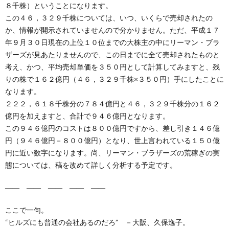
８千株）ということになります。
この４６，３２９千株については、いつ、いくらで売却されたの
か、情報が開示されていませんので分かりません。ただ、平成１７
年９月３０日現在の上位１０位までの大株主の中にリーマン・ブラ
ザーズが見あたりませんので、この日までに全て売却されたものと
考え、かつ、平均売却単価を３５０円として計算してみますと、残
りの株で１６２億円（４６，３２９千株×３５０円）手にしたことに
なります。
２２２，６１８千株分の７８４億円と４６，３２９千株分の１６２
億円を加えますと、合計で９４６億円となります。
この９４６億円のコストは８００億円ですから、差し引き１４６億
円（９４６億円－８００億円）となり、世上言われている１５０億
円に近い数字になります。尚、リーマン・ブラザーズの荒稼ぎの実
態については、稿を改めて詳しく分析する予定です。
―― ―― ―― ―― ――
ここで一句。
“ヒルズにも普通の会社あるのだろ” －大阪、久保逸子。