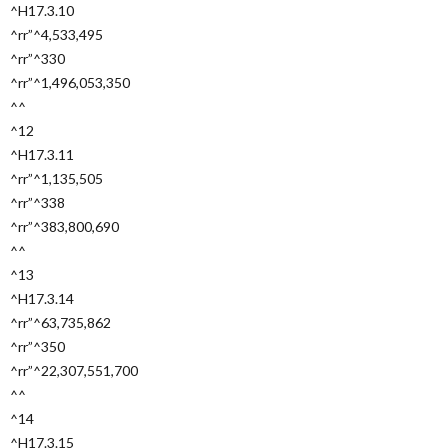
^H17.3.10
^rr”^4,533,495
^rr”^330
^rr”^1,496,053,350
^^
^12
^H17.3.11
^rr”^1,135,505
^rr”^338
^rr”^383,800,690
^^
^13
^H17.3.14
^rr”^63,735,862
^rr”^350
^rr”^22,307,551,700
^^
^14
^H17.3.15