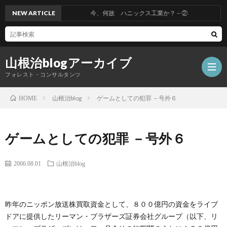
NEW ARTICLE
今、何故 ハニックス工業か？－②
山根治blogアーカイブ
フォレスト・コンサルタンツ
山根治blog
ゲームとしての犯罪 －号外６
HOME
HOM
ゲームとしての犯罪 －号外６
冤
2006.08.01
山根治blog
罪
山
昨年のニッポン放送株買取資金として、８００億円の資金をライブ
を
根
会
ドアに提供したリーマン・ブラザーズ証券会社グループ（以下、リ