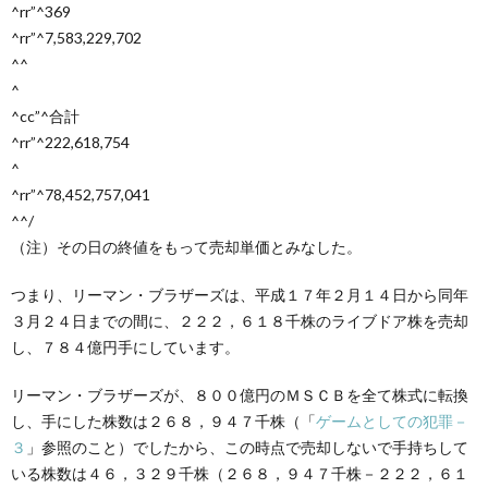
^rr”^369
^rr”^7,583,229,702
^^
^
^cc”^合計
^rr”^222,618,754
^
^rr”^78,452,757,041
^^/
（注）その日の終値をもって売却単価とみなした。
つまり、リーマン・ブラザーズは、平成１７年２月１４日から同年
３月２４日までの間に、２２２，６１８千株のライブドア株を売却
し、７８４億円手にしています。
リーマン・ブラザーズが、８００億円のＭＳＣＢを全て株式に転換
し、手にした株数は２６８，９４７千株（「
ゲームとしての犯罪－
３
」参照のこと）でしたから、この時点で売却しないで手持ちして
いる株数は４６，３２９千株（２６８，９４７千株－２２２，６１