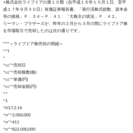
+株式会社ライブドアの第１０期（自平成１６年１０月１日、至平
成１７年９月３０日）有価証券報告書、「発行済株式総数、資本金
等の推移」Ｐ．３４～Ｐ．４１、「大株主の状況」Ｐ．４２。
リーマン・ブラザーズが、昨年の２月から３月の間にライブドア株
を市場取引で売却したのは次の通りです。
***＜ライブドア株売却の明細＞
^^t
^
^cc”^売却日
^cc”^売却株数(株)
^cc”^単価(円)
^cc”^売却金額(円)
^^
^1
^H17.2.14
^rr”^2,000,000
^rr”^411
^rr”^822,000,000