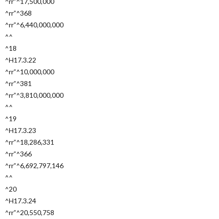
^rr”^17,500,000
^rr”^368
^rr”^6,440,000,000
^^
^18
^H17.3.22
^rr”^10,000,000
^rr”^381
^rr”^3,810,000,000
^^
^19
^H17.3.23
^rr”^18,286,331
^rr”^366
^rr”^6,692,797,146
^^
^20
^H17.3.24
^rr”^20,550,758