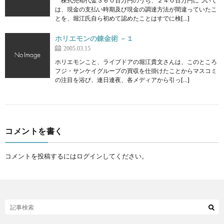
株式売却代金３６０百万円のうち、２４０百万円について
は、現金の支払い時期及び現金の調達方法が間違っていたこ
とを、堀江氏自ら初めて認めたことはすでに検[…]
ホリエモンの錬金術 －１
2005.03.15
ホリエモンこと、ライブドアの堀江貴文さんは、このところ
フジ・サンケイグループの買収を仕掛けたことからマスコミ
の注目を浴び、連日連夜、各メディアから引っ[…]
コメントを書く
コメントを投稿するには
ログイン
してください。