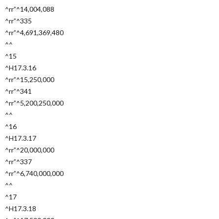
^rr”^14,004,088
^rr”^335
^rr”^4,691,369,480
^^
^15
^H17.3.16
^rr”^15,250,000
^rr”^341
^rr”^5,200,250,000
^^
^16
^H17.3.17
^rr”^20,000,000
^rr”^337
^rr”^6,740,000,000
^^
^17
^H17.3.18