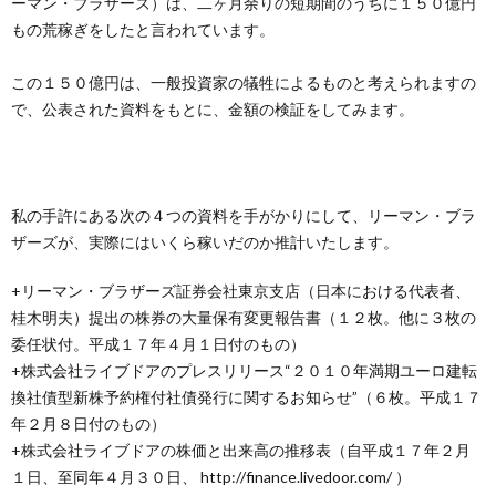
ーマン・ブラザーズ）は、二ヶ月余りの短期間のうちに１５０億円
創
治
社
もの荒稼ぎをしたと言われています。
る
blog
案
この１５０億円は、一般投資家の犠牲によるものと考えられますの
で、公表された資料をもとに、金額の検証をしてみます。
人々
内
私の手許にある次の４つの資料を手がかりにして、リーマン・ブラ
ザーズが、実際にはいくら稼いだのか推計いたします。
+リーマン・ブラザーズ証券会社東京支店（日本における代表者、
桂木明夫）提出の株券の大量保有変更報告書（１２枚。他に３枚の
委任状付。平成１７年４月１日付のもの）
+株式会社ライブドアのプレスリリース“２０１０年満期ユーロ建転
換社債型新株予約権付社債発行に関するお知らせ”（６枚。平成１７
年２月８日付のもの）
+株式会社ライブドアの株価と出来高の推移表（自平成１７年２月
１日、至同年４月３０日、 http://finance.livedoor.com/ ）