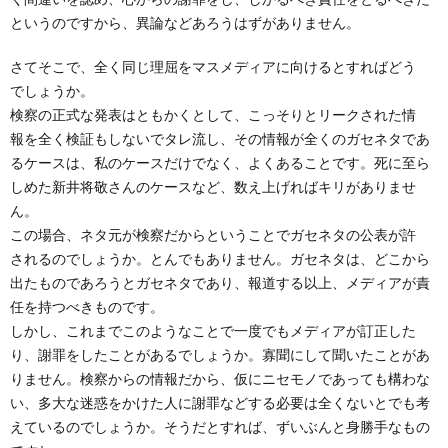
というのですから、異論などあろうはずがありません。
さてそこで、全く同じ理屈をマスメディアに向けるとすればどう
でしょうか。
検察の正式な発表はともかくとして、こっそりとリークされた情
報を全く検証もしないでタレ流し、その情報が全くのガセネタであ
るケースは、私のケースだけでなく、よくあることです。死に至ら
しめた新井将敬さんのケースなど、数え上げればキリがありませ
ん。
この場合、ネタ元が検察だからということでガセネタの公表が許
されるのでしょうか。とんでもありません。ガセネタは、どこから
出たものであろうとガセネタであり、報道する以上、メディアが責
任を持つべきものです。
しかし、これまでこのようなことで一度でもメディアが訂正した
り、謝罪をしたことがあるでしょうか。寡聞にして聞いたことがあ
りません。検察からの情報だから、仮にニセモノであっても構わな
い、多大な迷惑をかけた人に謝罪などする必要は全くないとでも考
えているのでしょうか。そうだとすれば、ずいぶんと身勝手なもの