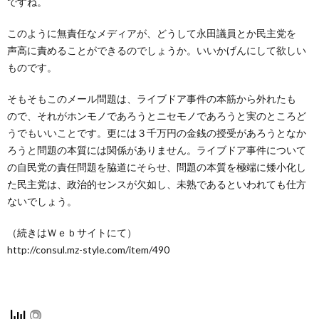
ですね。
このように無責任なメディアが、どうして永田議員とか民主党を
声高に責めることができるのでしょうか。いいかげんにして欲しい
ものです。
そもそもこのメール問題は、ライブドア事件の本筋から外れたも
ので、それがホンモノであろうとニセモノであろうと実のところど
うでもいいことです。更には３千万円の金銭の授受があろうとなか
ろうと問題の本質には関係がありません。ライブドア事件について
の自民党の責任問題を脇道にそらせ、問題の本質を極端に矮小化し
た民主党は、政治的センスが欠如し、未熟であるといわれても仕方
ないでしょう。
（続きはＷｅｂサイトにて）
http://consul.mz-style.com/item/490