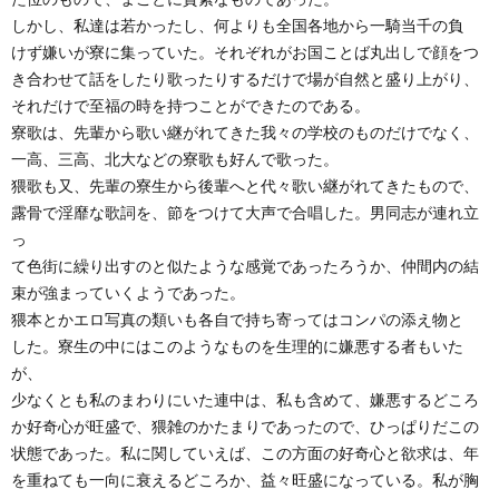
しかし、私達は若かったし、何よりも全国各地から一騎当千の負
けず嫌いが寮に集っていた。それぞれがお国ことば丸出しで顔をつ
き合わせて話をしたり歌ったりするだけで場が自然と盛り上がり、
それだけで至福の時を持つことができたのである。
寮歌は、先輩から歌い継がれてきた我々の学校のものだけでなく、
一高、三高、北大などの寮歌も好んで歌った。
猥歌も又、先輩の寮生から後輩へと代々歌い継がれてきたもので、
露骨で淫靡な歌詞を、節をつけて大声で合唱した。男同志が連れ立
っ
て色街に繰り出すのと似たような感覚であったろうか、仲間内の結
束が強まっていくようであった。
猥本とかエロ写真の類いも各自で持ち寄ってはコンパの添え物と
した。寮生の中にはこのようなものを生理的に嫌悪する者もいた
が、
少なくとも私のまわりにいた連中は、私も含めて、嫌悪するどころ
か好奇心が旺盛で、猥雑のかたまりであったので、ひっぱりだこの
状態であった。私に関していえば、この方面の好奇心と欲求は、年
を重ねても一向に衰えるどころか、益々旺盛になっている。私が胸