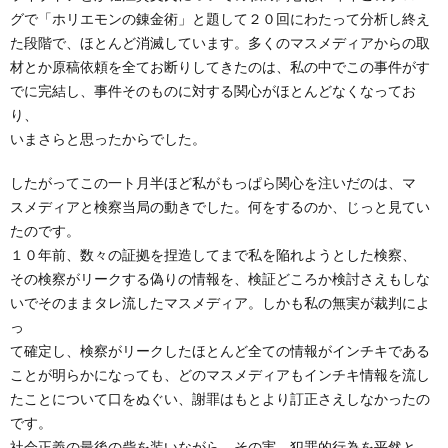
グで「ホリエモンの錬金術」と題して２０回にわたって分析し終え
た段階で、ほとんど消滅しています。多くのマスメディアからの取
材とか原稿依頼を全てお断りしてきたのは、私の中でこの事件がす
でに完結し、事件そのものに対する関心がほとんどなくなってお
り、
いまさらと思ったからでした。
したがってこの一ト月半ほど私がもっぱら関心を注いだのは、マ
スメディアと検察当局の動きでした。何をするのか、じっと見てい
たのです。
１０年前、数々の証拠を捏造してまで私を陥れようとした検察、
その検察がリークする偽りの情報を、検証どころか検討さえもしな
いでそのままタレ流したマスメディア。しかも私の無実が裁判によ
っ
て確定し、検察がリークしたほとんど全ての情報がインチキである
ことが明らかになっても、どのマスメディアもインチキ情報を流し
たことについて口をぬぐい、謝罪はもとより訂正さえしなかったの
です。
社会正義の最後の砦を装いながら、その実、犯罪的行為を平然と