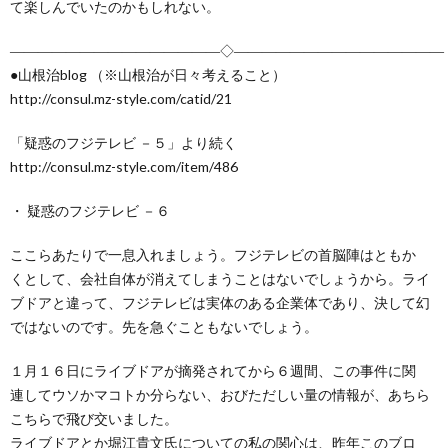
て楽しんでいたのかもしれない。
―――――――――――――――◇―――――――――――――――
●山根治blog （※山根治が日々考えること）
http://consul.mz-style.com/catid/21
「疑惑のフジテレビ －５」より続く
http://consul.mz-style.com/item/486
・ 疑惑のフジテレビ －６
ここらあたりで一息入れましょう。フジテレビの首脳陣はともか
くとして、会社自体が消えてしまうことはないでしょうから。ライ
ブドアと違って、フジテレビは実体のある企業体であり、決して幻
ではないのです。先を急ぐこともないでしょう。
１月１６日にライブドアが摘発されてから６週間、この事件に関
連してウソかマコトか分らない、おびただしい量の情報が、あちら
こちらで飛び交いました。
ライブドアとか堀江貴文氏についての私の関心は、昨年このブロ