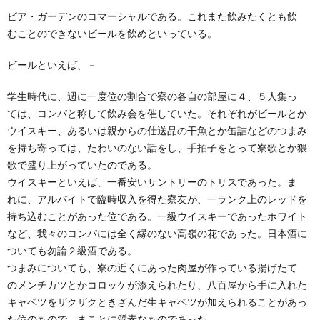
ビア・ガーデンのコマーシャルである。これまた飲みたくとも飲
むことのできないビールを飲めといっている。
ビールといえば、－
学生時代に、週に一度位の割合で寮の各自の部屋に４、５人集っ
ては、コンパと称して飲み会を催していた。それぞれがビールとか
ウイスキー、あるいは親からの仕送品の干魚とか缶詰などのつまみ
を持ち寄っては、たわいのない話をし、手拍子をとって寮歌とか猥
歌で盛り上がっていたのである。
ウイスキーといえば、一番安いサントリーのトリスであった。ま
れに、アルバイトで臨時収入を得た寮友が、一ランク上のレッドを
持ち込むことがあった位である。一級ウイスキーであったホワイト
など、我々のコンパには全く縁のない高嶺の花であった。日本酒に
ついても勿論２級酒である。
つまみについても、寮の近くにあった肉屋が作っている揚げたて
のメンチカツとかコロッケが添えられたり、八百屋から手に入れた
キャベツをザクザクときざんだ生キャベツが加えられることがあっ
た位のもので、まことに質素なものであった。