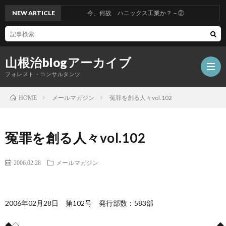
NEW ARTICLE
今、何故 ハニックス工業か？－②
山根治blogアーカイブ
フォレスト・コンサルタンツ
メールマガジン
冤罪を創る人々vol.102
HOME
HOM
冤罪を創る人々vol.102
冤
2006.02.28
メールマガジン
罪
山
2006年02月28日 第102号 発行部数：583部
を
根
会
◆◇――――――――――――――――――――――――――――◆