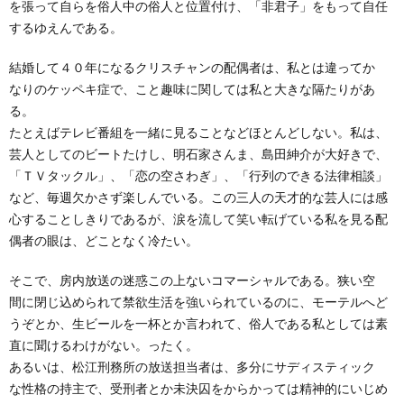
を張って自らを俗人中の俗人と位置付け、「非君子」をもって自任
するゆえんである。
結婚して４０年になるクリスチャンの配偶者は、私とは違ってか
なりのケッペキ症で、こと趣味に関しては私と大きな隔たりがあ
る。
たとえばテレビ番組を一緒に見ることなどほとんどしない。私は、
芸人としてのビートたけし、明石家さんま、島田紳介が大好きで、
「ＴＶタックル」、「恋の空さわぎ」、「行列のできる法律相談」
など、毎週欠かさず楽しんでいる。この三人の天才的な芸人には感
心することしきりであるが、涙を流して笑い転げている私を見る配
偶者の眼は、どことなく冷たい。
そこで、房内放送の迷惑この上ないコマーシャルである。狭い空
間に閉じ込められて禁欲生活を強いられているのに、モーテルへど
うぞとか、生ビールを一杯とか言われて、俗人である私としては素
直に聞けるわけがない。ったく。
あるいは、松江刑務所の放送担当者は、多分にサディスティック
な性格の持主で、受刑者とか未決囚をからかっては精神的にいじめ