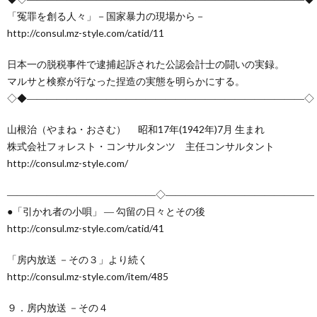
創
治
社
「冤罪を創る人々」－国家暴力の現場から－
http://consul.mz-style.com/catid/11
る
blog
案
日本一の脱税事件で逮捕起訴された公認会計士の闘いの実録。
マルサと検察が行なった捏造の実態を明らかにする。
人々
内
◇◆――――――――――――――――――――――――――――◇
山根治（やまね・おさむ） 昭和17年(1942年)7月 生まれ
株式会社フォレスト・コンサルタンツ 主任コンサルタント
http://consul.mz-style.com/
―――――――――――――――◇―――――――――――――――
●「引かれ者の小唄」 ― 勾留の日々とその後
http://consul.mz-style.com/catid/41
「房内放送 －その３」より続く
http://consul.mz-style.com/item/485
９．房内放送 －その４