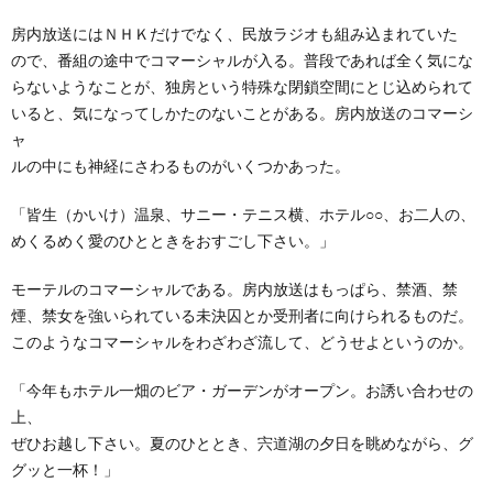
房内放送にはＮＨＫだけでなく、民放ラジオも組み込まれていた
ので、番組の途中でコマーシャルが入る。普段であれば全く気にな
らないようなことが、独房という特殊な閉鎖空間にとじ込められて
いると、気になってしかたのないことがある。房内放送のコマーシ
ャ
ルの中にも神経にさわるものがいくつかあった。
「皆生（かいけ）温泉、サニー・テニス横、ホテル○○、お二人の、
めくるめく愛のひとときをおすごし下さい。」
モーテルのコマーシャルである。房内放送はもっぱら、禁酒、禁
煙、禁女を強いられている未決囚とか受刑者に向けられるものだ。
このようなコマーシャルをわざわざ流して、どうせよというのか。
「今年もホテル一畑のビア・ガーデンがオープン。お誘い合わせの
上、
ぜひお越し下さい。夏のひととき、宍道湖の夕日を眺めながら、グ
グッと一杯！」