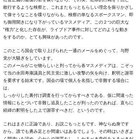
敢行するような検察と、これまたもっともらしい理念を振りかざし
て偉そうなことを喋りながらも、検察の単なるスポークスマン、即
ち御用聞きになり下がっているマスメディア。この２つの巨大な
“権力”と化した存在が、ライブドア事件に対してどのような動き
をするのか、とても興味があったのです。
このところ国会で取り上げられた一通のメールをめぐって、与野
党が大騒ぎをしています。
このメールがニセ物らしいと判ってから各マスメディアは、こぞっ
て当の永田寿康議員と民主党に激しい攻撃の矢を向け、釈明と謝罪
を要求する始末です。国会の場で個人を名指しで非難する場合に
は、
しっかりした裏付け調査を行ってからすべきである、仮に間違った
情報にもとづいて非難し追及したことが判ったのであれば、直ちに
経緯の釈明をした上で謝罪すべきだ、というのです。
これはまさに正論であり、お説ごもっともです。神ならぬ身です
から、誰でも勇み足とか間違いはあるでしょう。その時はいさぎよ
く間違いを認め、心からの謝罪をし、しかるべき責任をとるべきだ