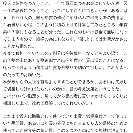
役人に賄賂をつかうこと、一年で百石につきお金にしていか程、又
一年の諸役につかうこと、お金にして百石につきいか程、あるいは
又、９００人の足軽が年貢の催促に泊り込みで出向く際の費用は、
百石当りいか程。このように積み上げて計算してみたところ、年貢
高の７割にもなることが分った。これらのものは皆全て無駄になっ
てしまうもので、殿様の為にもならず、領民としては出費がかさむ
ことから損失だ。
今まで負担していたこの７割分は今後負担しなくともよい訳で、こ
の７割の上にあと３割追加すれば今年度の年貢は済むことになる。
従って今月より当藩では年貢を月割りで納めて欲しい。これが皆へ
のたってのお願いだ。
私が殿からの大役を首尾よく果すことができるか、あるいは失敗し
て切腹しなければならないのかは、皆の考え次第ということだ。
このソロバン勘定を、帰ってから皆の者に言いきかせてじっくりと
相談した上で、改めて返答してはくれないか。）
これまで役人に賄賂として使っていた出費、労働奉仕として使って
いた手間賃、あるいは年貢の催促にあたる９００人の足軽のために
使っていた飲食等の賄い費、この３つのものは全く無駄に消えてし