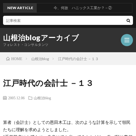
NEW ARTICLE
今、何故 ハニックス工業か？－②
山根治blogアーカイブ
フォレスト・コンサルタンツ
山根治blog
江戸時代の会計士 －１３
HOME
HOM
江戸時代の会計士 －１３
冤
2005.12.06
山根治blog
罪
山
算者（会計士）としての恩田木工は、次のような計算を示して領民
を
根
会
たちに理解を求めようとしました。