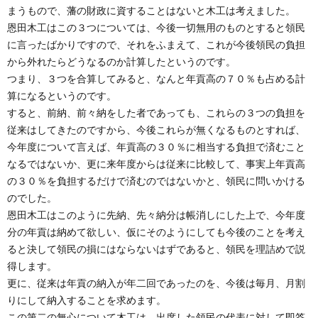
まうもので、藩の財政に資することはないと木工は考えました。
恩田木工はこの３つについては、今後一切無用のものとすると領民
に言ったばかりですので、それをふまえて、これが今後領民の負担
から外れたらどうなるのか計算したというのです。
つまり、３つを合算してみると、なんと年貢高の７０％も占める計
算になるというのです。
すると、前納、前々納をした者であっても、これらの３つの負担を
従来はしてきたのですから、今後これらが無くなるものとすれば、
今年度について言えば、年貢高の３０％に相当する負担で済むこと
なるではないか、更に来年度からは従来に比較して、事実上年貢高
の３０％を負担するだけで済むのではないかと、領民に問いかける
のでした。
恩田木工はこのように先納、先々納分は帳消しにした上で、今年度
分の年貢は納めて欲しい、仮にそのようにしても今後のことを考え
ると決して領民の損にはならないはずであると、領民を理詰めで説
得します。
更に、従来は年貢の納入が年二回であったのを、今後は毎月、月割
りにして納入することを求めます。
この第二の無心について木工は、出席した領民の代表に対して即答