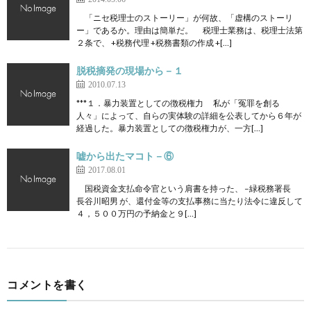
「ニセ税理士のストーリー」が何故、「虚構のストーリ
ー」であるか。理由は簡単だ。 税理士業務は、税理士法第
２条で、 +税務代理 +税務書類の作成 +[…]
脱税摘発の現場から－１
2010.07.13
***１．暴力装置としての徴税権力 私が「冤罪を創る
人々」によって、自らの実体験の詳細を公表してから６年が
経過した。暴力装置としての徴税権力が、一方[…]
嘘から出たマコト－⑥
2017.08.01
国税資金支払命令官という肩書を持った、 –緑税務署長
長谷川昭男 が、還付金等の支払事務に当たり法令に違反して
４，５００万円の予納金と９[…]
コメントを書く