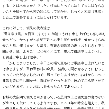
することは求めませんでした。領民にとっても決して損にはならな
いことを帰ってから村の皆に話して聞かせ、じっくと相談（熟談）
した上で返答するように話しかけています。
これに対して、領民の代表達は、
“畏り奉り候。今日直（すぐ）に御請（うけ）申し上げたく存じ奉り
候へども、かへすがへす惣百姓へも申し聞かせ候様、仰せつけられ
候こと故、罷（まか）り帰り、有難き御政道の趣（おもむき）申し
聞かせ、悦（よろこ）ばせ候うえにて、重ねて御請申し上ぐべし、
と御受け申し上げ候事。”
（「かしこまりました。今日この場で直ちにご承諾申し上げたいと
は存じますが、重ね重ね村の全員にも話して聞かせるようにおっし
ゃっていただきましたので、帰ってからありがたいおはからいのご
趣旨を皆に申し聞かせ、喜ばせてやった上で、改めてご承諾させて
いただきます。」とお話しを承ったことであった。）
お城の大広間で領民と向き合っている恩田木工と領民達の息づかい
が生々しく伝わってくるようですね。２５０年の時空を超えて、私
の座り机の前で立体的な映像が鮮やかに展開し、音声が聞えてくる