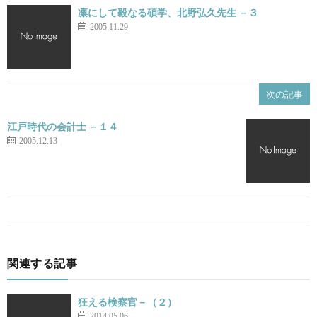
凛にして毅なる碩学、北野弘久先生 －３
2005.11.29
次の記事
江戸時代の会計士 －１４
2005.12.13
関連する記事
狂える検察官－（２）
2014.05.06