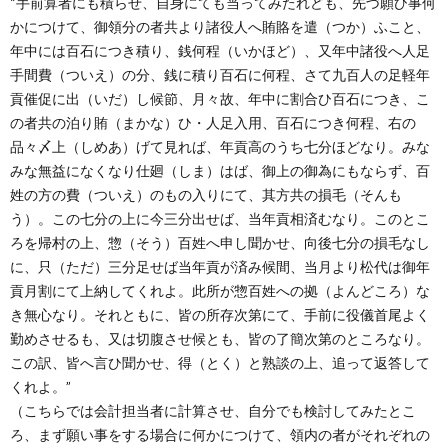
“手前算者にも積らせ、自身にても当ってみたれども、先づ願ひ事何
創
治
社
かにつけて、御領分の者共より諸役人へ賄賂を遣（つか）ふこと、
年中には百石につき積り、銭何程（いかほど）、又年中諸役へ人足
る
blog
案
手間費（ついえ）の分、銭に積り百石に何程、さて九百人の足軽年
貢催促に出（いだ）し候節、月々故、年中に割合ひ百石につき、こ
人々
内
の者共の泊り賄（まかな）ひ・人足入用、百石につき何程、右の
品々〆上（しめあ）げて見れば、年貢高のうち七分ほどなり。みな
みな無益になくなり仕廻（しま）はば、御上の御為にもならず、百
姓の方の費（ついえ）のもの入りにて、其方共の損毛（そんも
う）。この七分の上に今三分出せば、当年貢相済むなり。このとこ
ろを帰村の上、惣（そう）百姓へ申し聞かせ、向後七分の損毛なし
に、只（ただ）三分足せば当年貢が済み候間、当月より松代は御年
貢月割にて上納してくれよ。此所が惣百姓への拠（よんどころ）な
き無心なり。それともに、皆の所存次第にて、手前に役儀首尾よく
勤めさせるも、又は切腹させ候とも、皆の了簡次第のところなり。
この訳、皆へ言ひ聞かせ、得（とく）と熟談の上、追って返答して
くれよ。”
（こちらでは会計担当者に計算させ、自分でも検討してみたとこ
ろ、まず願い事をする場合に何かにつけて、領内の者がそれぞれの