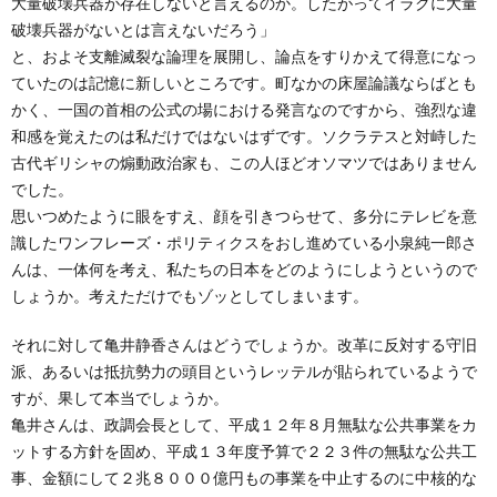
大量破壊兵器が存在しないと言えるのか。したがってイラクに大量
破壊兵器がないとは言えないだろう」
と、およそ支離滅裂な論理を展開し、論点をすりかえて得意になっ
ていたのは記憶に新しいところです。町なかの床屋論議ならばとも
かく、一国の首相の公式の場における発言なのですから、強烈な違
和感を覚えたのは私だけではないはずです。ソクラテスと対峙した
古代ギリシャの煽動政治家も、この人ほどオソマツではありません
でした。
思いつめたように眼をすえ、顔を引きつらせて、多分にテレビを意
識したワンフレーズ・ポリティクスをおし進めている小泉純一郎さ
んは、一体何を考え、私たちの日本をどのようにしようというので
しょうか。考えただけでもゾッとしてしまいます。
それに対して亀井静香さんはどうでしょうか。改革に反対する守旧
派、あるいは抵抗勢力の頭目というレッテルが貼られているようで
すが、果して本当でしょうか。
亀井さんは、政調会長として、平成１２年８月無駄な公共事業をカ
ットする方針を固め、平成１３年度予算で２２３件の無駄な公共工
事、金額にして２兆８０００億円もの事業を中止するのに中核的な