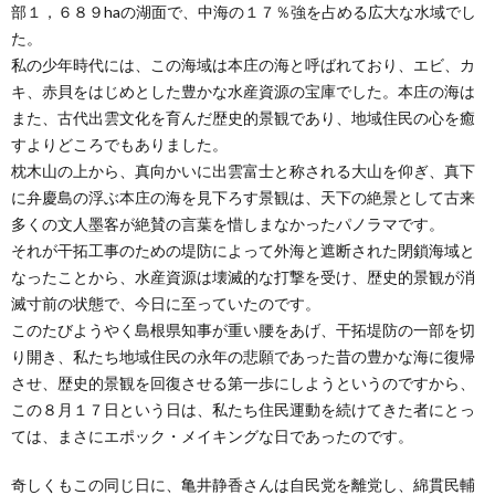
部１，６８９haの湖面で、中海の１７％強を占める広大な水域でし
た。
私の少年時代には、この海域は本庄の海と呼ばれており、エビ、カ
キ、赤貝をはじめとした豊かな水産資源の宝庫でした。本庄の海は
また、古代出雲文化を育んだ歴史的景観であり、地域住民の心を癒
すよりどころでもありました。
枕木山の上から、真向かいに出雲富士と称される大山を仰ぎ、真下
に弁慶島の浮ぶ本庄の海を見下ろす景観は、天下の絶景として古来
多くの文人墨客が絶賛の言葉を惜しまなかったパノラマです。
それが干拓工事のための堤防によって外海と遮断された閉鎖海域と
なったことから、水産資源は壊滅的な打撃を受け、歴史的景観が消
滅寸前の状態で、今日に至っていたのです。
このたびようやく島根県知事が重い腰をあげ、干拓堤防の一部を切
り開き、私たち地域住民の永年の悲願であった昔の豊かな海に復帰
させ、歴史的景観を回復させる第一歩にしようというのですから、
この８月１７日という日は、私たち住民運動を続けてきた者にとっ
ては、まさにエポック・メイキングな日であったのです。
奇しくもこの同じ日に、亀井静香さんは自民党を離党し、綿貫民輔