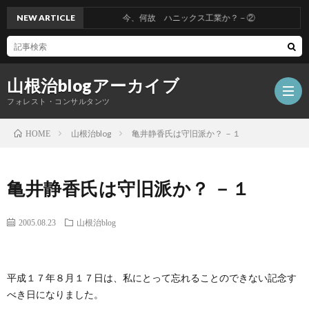
NEW ARTICLE
今、何故 ハニックス工業か？－②
山根治blogアーカイブ
フォレスト・コンサルタンツ
山根治blog
亀井静香氏は守旧派か？ －１
HOME
HOM
亀井静香氏は守旧派か？ －１
冤
2005.08.23
山根治blog
罪
山
平成１７年８月１７日は、私にとって忘れることのできない記念す
を
根
会
べき日になりました。