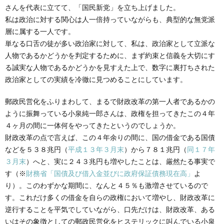
さんを代表に立てて、「国民新党」を立ち上げました。
私は政治に対する関心は人一倍持っていながらも、典型的な無党派
層に属する一人です。
単なる口舌の徒が多い政治家に対して、私は、政治家として立派な
人物であるかどうかを判定するために、まず約束と信義を大切にす
る誠実な人物であるかどうかを見すえた上で、数字に裏打ちされた
政治家としての実績を冷徹に見つめることにしています。
郵政民営化をふりまわして、まるで財政改革の第一人者であるかの
ように振舞っている小泉純一郎さんは、政権を担ってきたこの４年
４ヶ月の間に一体何をやってきたというのでしょうか。
財政改革の点で言えば、この４年余りの間に、国の借金である国債
などを５３８兆円（
平成１３年３月末
）から７８１兆円（
同１７年
３月末
）へと、実に２４３兆円も増やしたことは、厳然たる事実で
す（※
財務省「国債及び借入金並びに政府保証債務現在高」
よ
り）。このわずかな期間に、なんと４５％も激増させているので
す。これだけ多くの借金を自らの政権において増やし、財政改革に
逆行することを平気でしていながら、口先だけは、財政改革、ある
いはその象徴としての郵政民営化をヒステリックに叫んでいる小泉