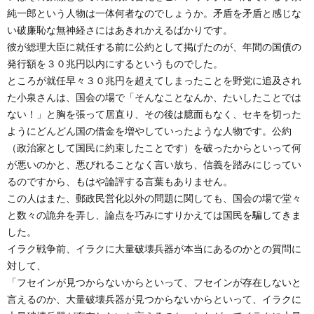
純一郎という人物は一体何者なのでしょうか。矛盾を矛盾と感じな
い破廉恥な無神経さにはあきれかえるばかりです。
彼が総理大臣に就任する前に公約として掲げたのが、年間の国債の
発行額を３０兆円以内にするというものでした。
ところが就任早々３０兆円を超えてしまったことを野党に追及され
た小泉さんは、国会の場で「そんなことなんか、たいしたことでは
ない！」と胸を張って居直り、その後は臆面もなく、セキを切った
ようにどんどん国の借金を増やしていったような人物です。公約
（政治家として国民に約束したことです）を破ったからといって何
が悪いのかと、悪びれることなく言い放ち、信義を踏みにじってい
るのですから、もはや論評する言葉もありません。
この人はまた、郵政民営化以外の問題に関しても、国会の場で堂々
と数々の詭弁を弄し、論点を巧みにすりかえては国民を騙してきま
した。
イラク戦争前、イラクに大量破壊兵器が本当にあるのかとの質問に
対して、
「フセインが見つからないからといって、フセインが存在しないと
言えるのか、大量破壊兵器が見つからないからといって、イラクに