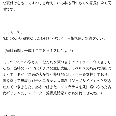
な裏付けをもってすべしと考えている私も田中さんの意見に全く同
感です。
―― ―― ―― ―― ――
ここで一句。
“はじめから独裁だったわけじゃない” －相模原、水野タケシ。
（毎日新聞：平成１７年８月１２日号より）
（このごろの小泉さん、なんだか顔つきまでヒトラーに似てきまし
たね。当時のドイツはナチスの宣伝大臣ゲッペルスの巧みな演出に
よって、ドイツ国民の大多数が熱狂的にヒトラーを支持しており、
国を挙げて無謀な戦争とユダヤ人大虐殺（ジェノサイド）へと突き
進んでいきました。あるいはまた、ソクラテスを死に追いやった古
代ギリシャのデマゴーグ（煽動政治家）かも知れませんね。）