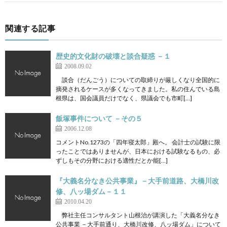
関連する記事
歴史的文化財の破壊と談合疑惑 －１
2008.09.02
談合（だんごう）についての取締りが厳しくなり全国的に
摘発されるケースが多くなってきました。私の住んでいる島
根県は、国会議員だけでなく、県議会でも市町[…]
飯塚事件について －その５
2006.12.08
コメントNo.1273の「四年寝太郎」殿へ。 会計士の試験に限
ったことではありませんが、日本における試験なるもの、必
ずしもその分野における適性だとか能[…]
『大義名分なき公共事業』－大手前道路、大橋川改
修、八ッ場ダム－１１
2010.04.20
弊社主任コンサルタント山根治が講演した「大義名分なき
公共事業 －大手前通り、大橋川改修、八ッ場ダム」について