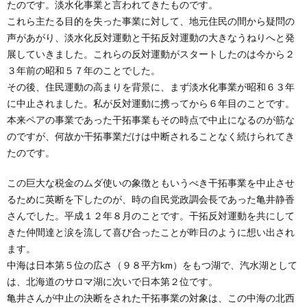
たのです。淡水化事業と言われてきたものです。
これら主たる目的を失った事業に対して、地元住民の間から疑問の
声があがり、淡水化反対運動と干拓反対運動の大きなうねりへと発
展していきました。これらの反対運動がスタートしたのは今から２
３年前の昭和５７年のことでした。
その後、住民運動の高まりを背景に、まず淡水化事業が昭和６３年
に中止されました。私が反対運動に携ってから６年目のことです。
本来ペアの事業であった干拓事業もその時点で中止になるのが筋な
のですが、何故か干拓事業だけは中断されることなく続けられてき
たのです。
この巨大な税金のムダ使いの象徴ともいうべき干拓事業を中止させ
るために英断を下したのが、時の自民党政調会長であった亀井静香
さんでした。平成１２年８月のことです。干拓反対運動を共にして
きた仲間達と涙を流して喜び合ったことが昨日のように想い出され
ます。
中海は日本第５位の広さ（９８平方km）をもつ湖で、汽水湖として
は、北海道のサロマ湖に次いで日本第２位です。
亀井さんが中止の決断をされた干拓事業の対象は、この中海の北西