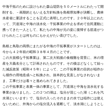
創
治
社
中海干拓のために設けられた森山堤防を５０メートルにわたって開
削する、－画期的ともいえる方針転換を島根県知事が決断し、農林
る
blog
案
水産省に要請することを正式に表明したのです。２０年以上にわた
って、宍道湖と中海の淡水化・干拓事業の中止を求めて住民運動に
人々
内
携ってきた一人として、私たちの中海が元の姿に復帰する筋道がつ
けられたことは何ものにもかえがたい喜びでした。
島根と鳥取の両県にまたがる中海の干拓事業がスタートしたのは、
今から４２年前の昭和３８年４月のことです。
この大規模な干拓事業は、第二次大戦後の食糧難を背景に、米の増
産を大義名分として計画されたものです。その後ほどなくして始っ
た減反政策（昭和４５年）によって、この干拓事業の目的が稲作か
ら畑作の用地造成へと転換され、抜本的な見直しがなされないま
ま、工事だけは着々と進められてきました。
この干拓事業と表裏一体の事業として、宍道湖と中海を淡水化する
事業がありました。この２つの湖は、塩分が混じった湖（これを汽
水湖といいます）で、塩分の入ったそのままの水では稲作には使え
ないために、外海からの塩分流入を遮断して、淡水湖にしようとし