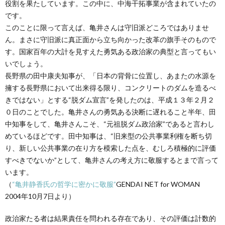
役割を果たしています。この中に、中海干拓事業が含まれていたの
です。
このことに限って言えば、亀井さんは守旧派どころではありませ
ん。まさに守旧派に真正面から立ち向かった改革の旗手そのもので
す。国家百年の大計を見すえた勇気ある政治家の典型と言ってもい
いでしょう。
長野県の田中康夫知事が、「日本の背骨に位置し、あまたの水源を
擁する長野県において出来得る限り、コンクリートのダムを造るべ
きではない」とする“脱ダム宣言”を発したのは、平成１３年２月２
０日のことでした。亀井さんの勇気ある決断に遅れること半年、田
中知事をして、亀井さんこそ、“元祖脱ダム政治家”であると言わし
めているほどです。田中知事は、“旧来型の公共事業利権を断ち切
り、新しい公共事業の在り方を模索した点を、むしろ積極的に評価
すべきでないか”として、亀井さんの考え方に敬服するとまで言って
います。
（
“亀井静香氏の哲学に密かに敬服”
GENDAI NET for WOMAN
2004年10月7日より）
政治家たる者は結果責任を問われる存在であり、その評価は計数的