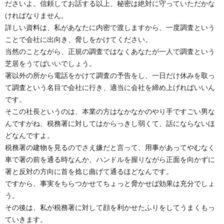
ださいよ。信頼してお話する以上、秘密は絶対に守っていただかな
ければなりません。
詳しい資料は、私があなたに内密で渡しますから、一度調査という
ことで会社に出向き、脅しをかけてください。
当然のことながら、正規の調査ではなくあなたが一人で調査という
芝居をうてばいいでしょう。
署以外の所から電話をかけて調査の予告をし、一日だけ休みを取っ
て調査という名目で会社に行き、適当に会社を締め上げればいいん
です。
そこの社長というのは、本業の方はなかなかのやり手ですごい男な
んですがね、税務署に対してはからっきし弱くて、話にならないほ
どなんですよ。
税務署の建物を見るのでさえ嫌だと言って、用事があってやむなく
車で署の前を通る時なんか、ハンドルを握りながら正面を向かずに
署と反対の方向に首を捻じ曲げて通るほどなんです。
ですから、事実をちらつかせてちょっと脅かせば効果は充分でしょ
う。
その後は、私が税務署に対して顔を利かせたふりをしてうまくもっ
ていきます。