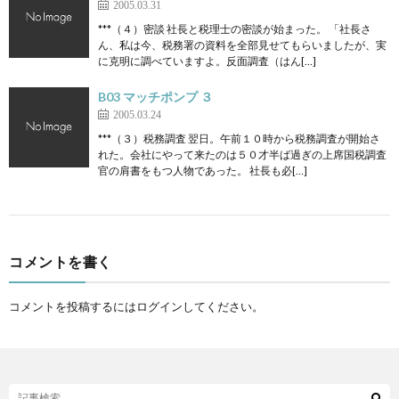
2005.03.31
***（４）密談 社長と税理士の密談が始まった。 「社長さ
ん、私は今、税務署の資料を全部見せてもらいましたが、実
に克明に調べていますよ。反面調査（はん[…]
B03 マッチポンプ ３
2005.03.24
***（３）税務調査 翌日。午前１０時から税務調査が開始さ
れた。会社にやって来たのは５０才半ば過ぎの上席国税調査
官の肩書をもつ人物であった。 社長も必[…]
コメントを書く
コメントを投稿するには
ログイン
してください。