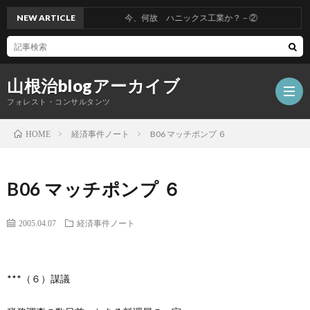
NEW ARTICLE
今、何故 ハニックス工業か？－②
山根治blogアーカイブ
フォレスト・コンサルタンツ
経済事件ノート
B06 マッチポンプ ６
HOME
HOM
B06 マッチポンプ ６
冤
2005.04.07
経済事件ノート
罪
山
***（６）謀議
を
根
会