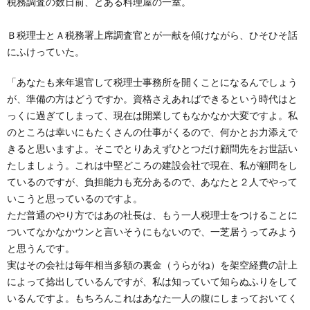
税務調査の数日前、とある料理屋の一室。
創
治
社
Ｂ税理士とＡ税務署上席調査官とが一献を傾けながら、ひそひそ話
る
blog
案
にふけっていた。
人々
「あなたも来年退官して税理士事務所を開くことになるんでしょう
内
が、準備の方はどうですか。資格さえあればできるという時代はと
っくに過ぎてしまって、現在は開業してもなかなか大変ですよ。私
のところは幸いにもたくさんの仕事がくるので、何かとお力添えで
きると思いますよ。そこでとりあえずひとつだけ顧問先をお世話い
たしましょう。これは中堅どころの建設会社で現在、私が顧問をし
ているのですが、負担能力も充分あるので、あなたと２人でやって
いこうと思っているのですよ。
ただ普通のやり方ではあの社長は、もう一人税理士をつけることに
ついてなかなかウンと言いそうにもないので、一芝居うってみよう
と思うんです。
実はその会社は毎年相当多額の裏金（うらがね）を架空経費の計上
によって捻出しているんですが、私は知っていて知らぬふりをして
いるんですよ。もちろんこれはあなた一人の腹にしまっておいてく