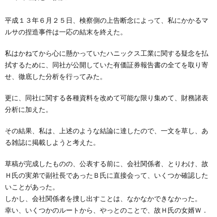
創
治
社
平成１３年６月２５日、検察側の上告断念によって、私にかかるマ
る
blog
ルサの捏造事件は一応の結末を終えた。
案
私はかねてから心に懸かっていたハニックス工業に関する疑念を払
人々
内
拭するために、同社が公開していた有価証券報告書の全てを取り寄
せ、徹底した分析を行ってみた。
更に、同社に関する各種資料を改めて可能な限り集めて、財務諸表
分析に加えた。
その結果、私は、上述のような結論に達したので、一文を草し、あ
る雑誌に掲載しようと考えた。
草稿が完成したものの、公表する前に、会社関係者、とりわけ、故
Ｈ氏の実弟で副社長であったＢ氏に直接会って、いくつか確認した
いことがあった。
しかし、会社関係者を捜し出すことは、なかなかできなかった。
幸い、いくつかのルートから、やっとのことで、故Ｈ氏の女婿Ｗ．