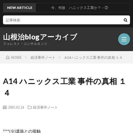
NEW ARTICLE
今、何故 ハニックス工業か？－②
山根治blogアーカイブ
フォレスト・コンサルタンツ
経済事件ノート
A14 ハニックス工業 事件の真相 １４
HOME
HOM
A14 ハニックス工業 事件の真相 １
冤
４
罪
山
2005.02.24
経済事件ノート
を
根
会
***(９)遺族との接触