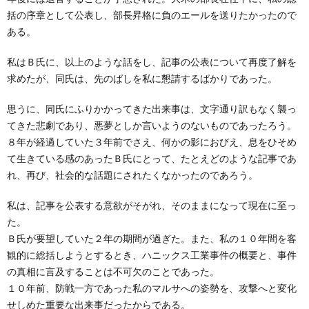
括の序章として公表し、部長昇格に負のエールを送りたかったので
ある。
私はＢ氏に、以上のような話をし、記事の公表について再度了解を
求めたが、同氏は、先のばしを私に懇請するばかりであった。
思うに、同氏にふりかかってきた出来事は、文字通り訳もなく襲っ
てきた悲劇であり、悪夢としか言いようのないものであったろう。
８年が経過していた３年前でさえ、何かの影におびえ、息をひそめ
て生きている感のあったＢ氏にとって、たとえどのような記事であ
れ、再び、社会的な話題にされたくなかったのであろう。
私は、記事を公表する意欲がそがれ、そのままになって現在に至っ
た。
Ｂ氏が要望していた２年の期間が過ぎた。また、私の１０年間を客
観的に総括しようとするとき、ハニックス工業事件の概要と、事件
の真相に言及することは不可欠のことであった。
１０年前、防戦一方であった私のマルサへの姿勢を、攻撃へと変化
せしめた重要な出来事だったからである。