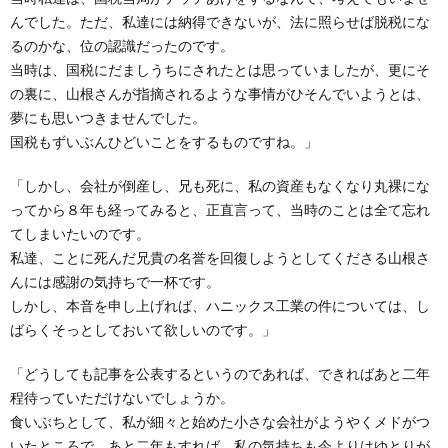
んでした。ただ、私達には納得できないが、法に照らせば脱税にな
るのかな、位の認識だったのです。
当時は、国税にだましうちにされたとは思っていましたが、更にそ
の裏に、山根さんが指摘されるような事情がひそんでいようとは、
夢にも思いつきませんでした。
国税もずいぶんひどいことをするものですね。」
「しかし、会社が倒産し、兄も死に、私の資産もなくなり丸裸にな
ってから８年も経ってみると、正直言って、当時のことは全て忘れ
てしまいたいのです。
私達、ことに死んだ兄貴の名誉を回復しようとしてくださる山根さ
んには感謝の気持ちで一杯です。
しかし、本音を申し上げれば、ハニックス工業の件については、し
ばらくそっとしておいて欲しいのです。」
「どうしても記事を公表するというのであれば、できればあと二年
程待っていただけないでしょうか。
食いぶちとして、私が細々と始めた小さな会社がようやくメドがつ
いたところで、あと二年もすれば、私の気持ちも今よりはゆとりが