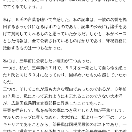
でてくるでしょう。」
私は、Ｂ氏の言葉を聴いて当惑した。私の記事は、一族の名誉を挽
回するきっかけになるはずのものであり、記事の公表には諸手をあ
げて賛同してくれるものと思っていたからだ。しかも、私がベース
とした情報は、全て公表されているものばかりであり、守秘義務に
抵触するものは一つもなかった。
私には、三年前に公表したい理由が二つあった。
一つは、私が、三年前の７月で、５９才を一期として自ら命を絶っ
たＨ氏と同じ５９才になっており、因縁めいたものを感じていたか
らだ。
二つは、そしてこれが最も大きな理由であったのであるが、３年前
の７月に、私にとって忘れようにも忘れることのできない大木洋
が、広島国税局調査査察部長に昇進したことであった。
事実を捏造して、私を奈落の底につき落とした人物が平然として、
マルサのトップに昇りつめた。大木洋は、私より一つ年下の、ノン
キャリアであることから、部長職は国税局最後のポストであり、一
年後には退官することが予想された。大木の部長在任中に、私の総