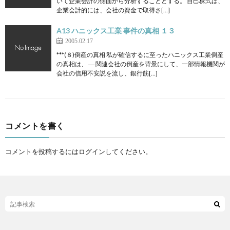
いて企業会計の側面から分析することとする。 自己株式は、
企業会計的には、会社の資金で取得さ[…]
A13 ハニックス工業 事件の真相 １３
2005.02.17
***(８)倒産の真相 私が確信するに至ったハニックス工業倒産
の真相は、 ― 関連会社の倒産を背景にして、一部情報機関が
会社の信用不安説を流し、銀行筋[…]
コメントを書く
コメントを投稿するには
ログイン
してください。