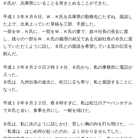
Ｋ氏が、兵庫県にいることを突きとめることができた。
平成１３年８月９日、Ｗ．Ｋ氏を兵庫県の勤務先にたずね、面談し
た上で、出来上っていた草稿を三部、手渡した。
一部をＷ．Ｋ氏に、一部をＷ．Ｋ氏の妻で、故Ｈ社長の長女に渡
し、残りの一部をＷ．Ｋ氏の義理の叔父である元副社長のＢ氏に渡
していただくように話し、Ｂ氏との面談を希望している旨の伝言を
頼んだ。
平成１３年８月２０日２時３４分、Ｂ氏から、私の事務所に電話が
入った。
Ｂ氏は、九州出張の途次に、松江に立ち寄り、私と面談することに
なった。
平成１３年８月２２日、夜８時すぎに、私は松江のアーバンホテル
でＢ氏と会い、食事を共にし、一献を傾けた。
Ｂ氏は、私に次のように話しかけ、苦しい胸の内を打ち明けた、 ―
「私達は、はじめ何が起ったのか、よく分かりませんでした。