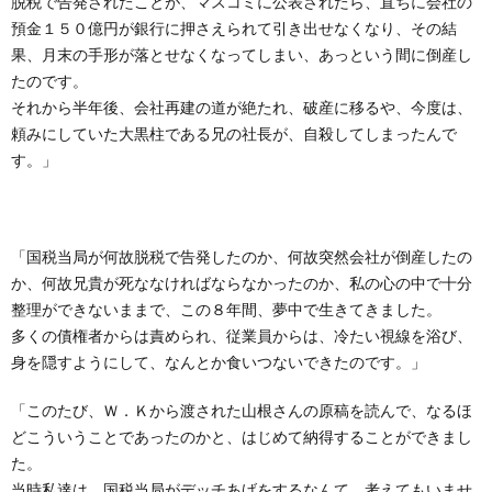
脱税で告発されたことが、マスコミに公表されたら、直ちに会社の
預金１５０億円が銀行に押さえられて引き出せなくなり、その結
果、月末の手形が落とせなくなってしまい、あっという間に倒産し
たのです。
それから半年後、会社再建の道が絶たれ、破産に移るや、今度は、
頼みにしていた大黒柱である兄の社長が、自殺してしまったんで
す。」
「国税当局が何故脱税で告発したのか、何故突然会社が倒産したの
か、何故兄貴が死ななければならなかったのか、私の心の中で十分
整理ができないままで、この８年間、夢中で生きてきました。
多くの債権者からは責められ、従業員からは、冷たい視線を浴び、
身を隠すようにして、なんとか食いつないできたのです。」
「このたび、Ｗ．Ｋから渡された山根さんの原稿を読んで、なるほ
どこういうことであったのかと、はじめて納得することができまし
た。
当時私達は、国税当局がデッチあげをするなんて、考えてもいませ