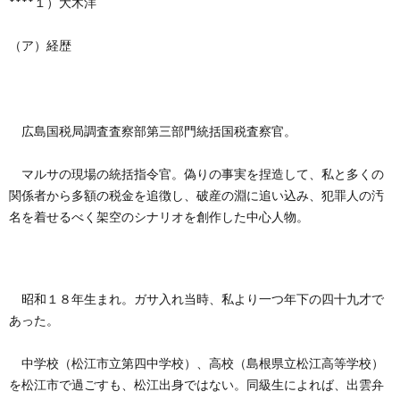
****１）大木洋
創
治
社
（ア）経歴
る
blog
案
人々
内
広島国税局調査査察部第三部門統括国税査察官。
マルサの現場の統括指令官。偽りの事実を捏造して、私と多くの
関係者から多額の税金を追徴し、破産の淵に追い込み、犯罪人の汚
名を着せるべく架空のシナリオを創作した中心人物。
昭和１８年生まれ。ガサ入れ当時、私より一つ年下の四十九才で
あった。
中学校（松江市立第四中学校）、高校（島根県立松江高等学校）
を松江市で過ごすも、松江出身ではない。同級生によれば、出雲弁