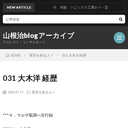
NEW ARTICLE
今、何故 ハニックス工業か？－②
山根治blogアーカイブ
フォレスト・コンサルタンツ
冤罪を創る人々
031 大木洋 経歴
HOME
HOM
031 大木洋 経歴
冤
2004.07.13
冤罪を創る人々
罪
山
***４．マルサ取調べ言行録
を
根
会