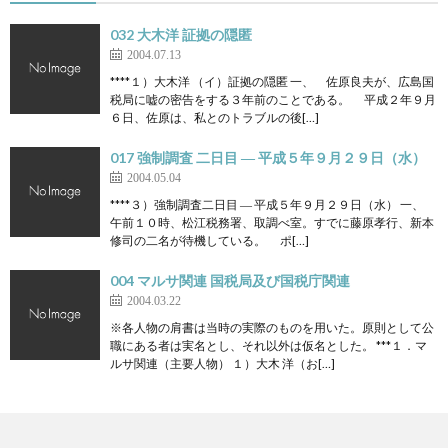
032 大木洋 証拠の隠匿
2004.07.13
****１）大木洋 （イ）証拠の隠匿 一、 佐原良夫が、広島国
税局に嘘の密告をする３年前のことである。 平成２年９月
６日、佐原は、私とのトラブルの後[…]
017 強制調査 二日目 ― 平成５年９月２９日（水）
2004.05.04
****３）強制調査二日目 ― 平成５年９月２９日（水） 一、
午前１０時、松江税務署、取調べ室。すでに藤原孝行、新本
修司の二名が待機している。 ポ[…]
004 マルサ関連 国税局及び国税庁関連
2004.03.22
※各人物の肩書は当時の実際のものを用いた。原則として公
職にある者は実名とし、それ以外は仮名とした。 ***１．マ
ルサ関連（主要人物） １）大木 洋（お[…]