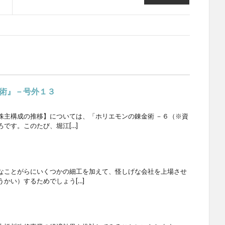
術』－号外１３
主構成の推移】については、「ホリエモンの錬金術 －６（※資
です。このたび、堀江[…]
なことがらにいくつかの細工を加えて、怪しげな会社を上場させ
かい）するためでしょう[…]