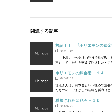
関連する記事
検証！！ 『ホリエモンの錬金
2009.10.06
【上場までの会社の発行済株式数・株
料）」で、推計を交えて記述したところ
ホリエモンの錬金術 －１４
2005.06.14
堀江さんは、資本金という極めて重要
たものの、ごまかしの経緯を韜晦（とう
粉飾された２兆円 －１５
2008.07.29