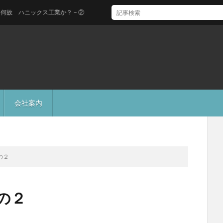
ハニックス工業か？－②
会社案内
の２
の２