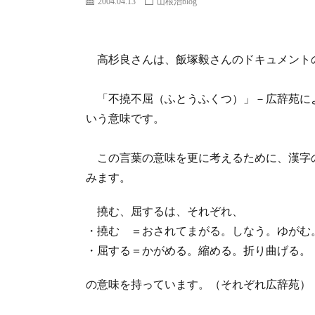
2004.04.13
山根治blog
高杉良さんは、飯塚毅さんのドキュメント
「不撓不屈（ふとうふくつ）」－広辞苑によ
いう意味です。
この言葉の意味を更に考えるために、漢字の
みます。
撓む、屈するは、それぞれ、
・撓む ＝おされてまがる。しなう。ゆがむ
・屈する＝かがめる。縮める。折り曲げる。
の意味を持っています。（それぞれ広辞苑）