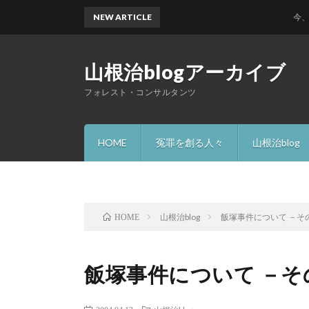
NEW ARTICLE
今、何故 
山根治blogアーカイブ
フォレスト・コンサルタンツ
HOME
冤罪を創る人々
山根治blog
山根治blog
飯塚事件について －そ
HOME
飯塚事件について －そ