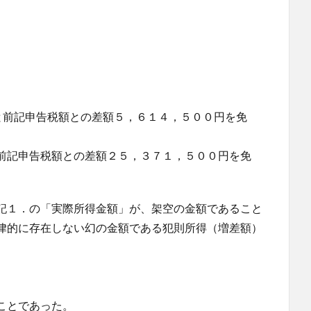
と前記申告税額との差額５，６１４，５００円を免
前記申告税額との差額２５，３７１，５００円を免
記１．の「実際所得金額」が、架空の金額であること
律的に存在しない幻の金額である犯則所得（増差額）
ことであった。