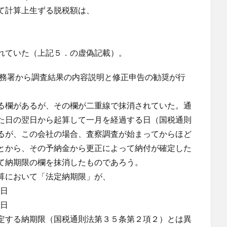
て計算上生ずる脱税額は、
れていた（上記５．の虚偽記載）。
務署から調査結果の内容説明と修正申告の勧奨が行
る欄があるが、その欄が二重線で抹消されていた。通
た日の翌日から起算して一月を経過する日（国税通則
るが、この会社の場合、査察調査が始まってからほど
とから、その予納金から更正によって納付が確定した
て納期限の欄を抹消したものであろう。
算において「法定納期限」が、
１日
１日
定する納期限（国税通則法第３５条第２項２）とは異