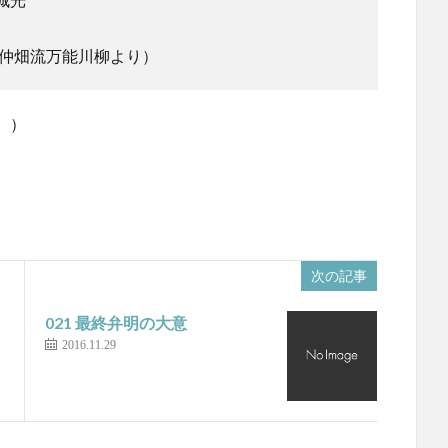
仲畑流万能川柳より）
。）
次の記事
021 最終弁明の大意
2016.11.29