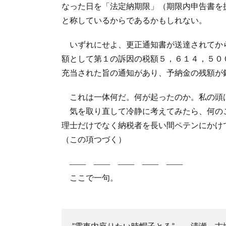
なった日を「法定納期限」（期限内申告書を
と称しているからであるかもしれない。
いずれにせよ、更正通知書が送達されてか
額として第１の訴因の税額５，６１４，５０
充当された旨の通知があり、予納金の残額が
これは一体何だ。何が起ったのか。私の頭
気を取り直して冷静に考えてみたら、何の
理士だけでなく納税者を長い間ペテンにかけ
（この項つづく）
―― ―― ―― ―― ――
ここで一句。
”電車内座りたい時帽子とる” －清瀬、古