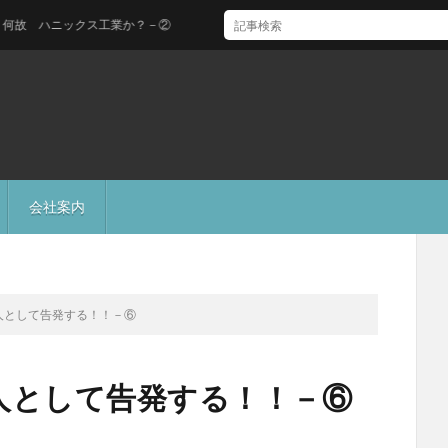
ハニックス工業か？－②
会社案内
人として告発する！！－⑥
人として告発する！！－⑥