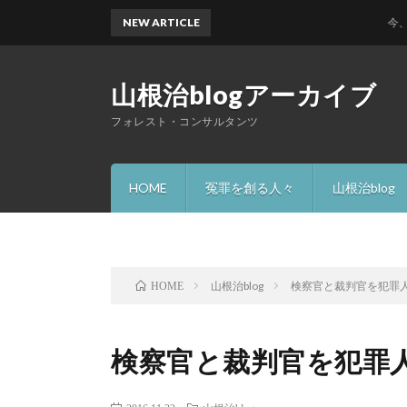
NEW ARTICLE
今、何故 
山根治blogアーカイブ
フォレスト・コンサルタンツ
HOME
冤罪を創る人々
山根治blog
山根治blog
検察官と裁判官を犯罪
HOME
検察官と裁判官を犯罪