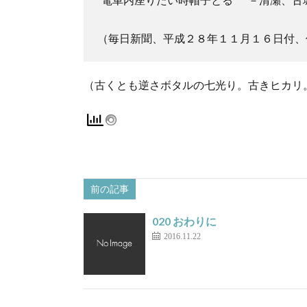
（毎日新聞、平成２８年１１月１６日付、
（古くとも逆さボタルの七光り。古きヒカリ
前の記事
020 おわりに
2016.11.22