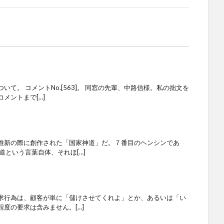
て。 コメントNo.[563]。 同窓の先輩、中路信様。私の拙文を
メントまで[…]
維新の際に創作された「国家神道」だ。７番目のヘンシンであ
という言葉自体、それほ[…]
行為は、顧客が単に「儲けさせてくれよ」とか、あるいは「い
度の要求は含みません。[…]