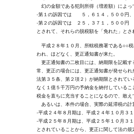
幻の金額である犯則所得（増差額）によっ
-第１の訴因では ５，６１４，５００円、
-第２の訴因では ２５，３７１，５００円
とされて、それらの脱税額を「免れた」とさ
平成２８年１０月、所轄税務署である○○税
われ、ほどなく、更正通知書が来た。
更正通知書の二枚目には、納期限を記載す
常、更正の場合には、更正通知書が発せられ
法第３５条、第２項２）が納期限とされてい
なく１億５千万円の予納金を納付しているこ
税金を直ちに充当することになるので、敢え
あるいは、本件の場合、実際の延滞税の計
-平成２４年８月期は、平成２４年１０月３
-平成２５年８月期は、平成２５年１０月３
とされていることから、更正に関して法の規