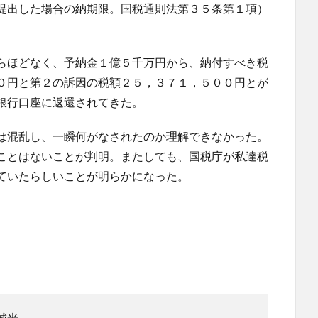
提出した場合の納期限。国税通則法第３５条第１項）
らほどなく、予納金１億５千万円から、納付すべき税
０円と第２の訴因の税額２５，３７１，５００円とが
銀行口座に返還されてきた。
は混乱し、一瞬何がなされたのか理解できなかった。
ことはないことが判明。またしても、国税庁が私達税
ていたらしいことが明らかになった。
城光