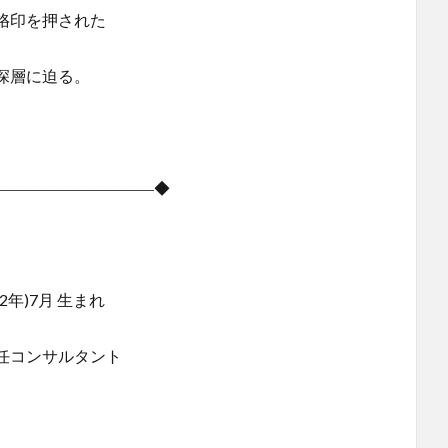
印を押された
層に迫る。
――――――――――◆
年)7月 生まれ
任コンサルタント