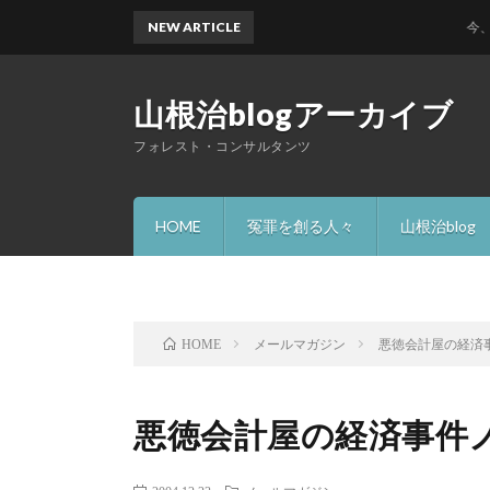
NEW ARTICLE
今、何故 
山根治blogアーカイブ
フォレスト・コンサルタンツ
HOME
冤罪を創る人々
山根治blog
メールマガジン
悪徳会計屋の経済事件
HOME
悪徳会計屋の経済事件ノー