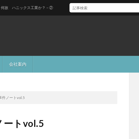
ハニックス工業か？－②
会社案内
ノートvol.5
トvol.5