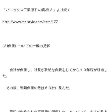
「ハニックス工業 事件の真相 ３」より続く
http://www.mz-style.com/item/177
(３)倒産についての一般の見解
会社が倒産し、社長が壮絶な自殺をしてから１０年程が経過し
た。
その後、連鎖倒産の数は６３社に及んだ。
脱税で告発された三日後に倒産したことについて、大方の見方