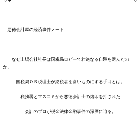
創
治
社
る
blog
案
悪徳会計屋の経済事件ノート
人々
内
なぜ上場会社社長は国税局ロビーで壮絶なる自殺を選んだの
か。
国税局ＯＢ税理士が納税者を食いものにする手口とは。
税務署とマスコミから悪徳会計士の烙印を押された
会計のプロが税金法律金融事件の深層に迫る。