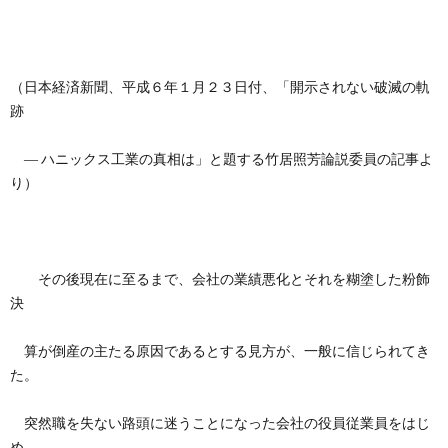
（日本経済新聞、平成６年１月２３日付、「開示されない破滅の軌
跡
― ハニックス工業の真相は」と題する竹居照芳論説委員の記事よ
り）
その後現在に至るまで、会社の業績悪化とそれを糊塗した粉飾
決
算が倒産の主たる原因であるとする見方が、一般に信じられてき
た。
突然職を失ない路頭に迷うことになった会社の役員従業員をはじ
め、