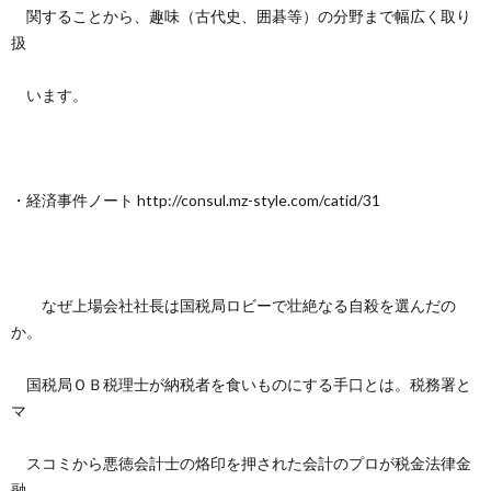
関することから、趣味（古代史、囲碁等）の分野まで幅広く取り
扱
います。
・経済事件ノート http://consul.mz-style.com/catid/31
なぜ上場会社社長は国税局ロビーで壮絶なる自殺を選んだの
か。
国税局ＯＢ税理士が納税者を食いものにする手口とは。税務署と
マ
スコミから悪徳会計士の烙印を押された会計のプロが税金法律金
融