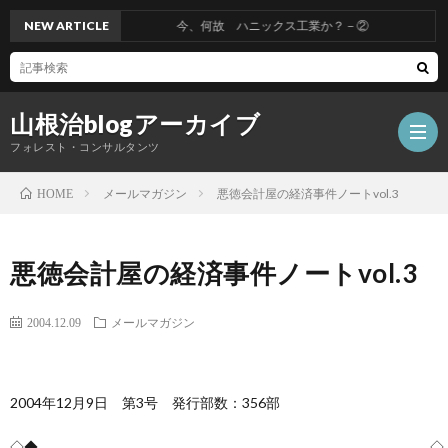
NEW ARTICLE
今、何故 ハニックス工業か？－②
山根治blogアーカイブ
フォレスト・コンサルタンツ
メールマガジン
悪徳会計屋の経済事件ノートvol.3
HOME
HOM
悪徳会計屋の経済事件ノートvol.3
冤
2004.12.09
メールマガジン
罪
山
2004年12月9日 第3号 発行部数：356部
を
根
会
◇◆――――――――――――――――――――――――――――◇