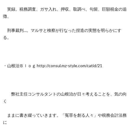
実録。税務調査、ガサ入れ、押収、取調べ、勾留、巨額税金の追
徴、
刑事裁判…。マルサと検察が行なった捏造の実態を明らかにす
る。
・山根治Ｂｌｏｇ http://consul.mz-style.com/catid/21
弊社主任コンサルタントの山根治が日々考えることを、気の向
く
ままに書き綴っていきます。「冤罪を創る人々」や税務会計法務
に