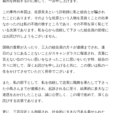
裁判を終結するのに際して、一言申し上げます。
この事件の本質は、佐原良夫という詐欺師に私と組合とが騙され
たことにあります。そのような佐原という人物を見抜くことの出来
なかったのは私の不徳の致すところであり、その不明を深く恥じて
いる次第であります。私を心から信頼して下さった組合員の皆様に
はお詫びのしようもございません。
国税の査察が入ったり、三人の組合員の方々が逮捕までされ、連
日のようにあることないことがスキャンダラスに報道され、言葉に
言えない位のつらい思いをなさったことに思いをいたす時、組合の
方々に対して、深くお詫びを申し上げると共に、この償いは私の一
生をかけてさせていただく所存でございます。
また、私の部下として、私を信頼して忠実に職務を果たして下さっ
た小島さんまでが逮捕され、起訴されるに至り、結果的に多大なご
迷惑をおかけしたことは、誠に心苦しく、この場で改めて、深くお
詫びする次第であります。
更に、三百日近くも拘留され、社会的に大きな汚名を着せられた