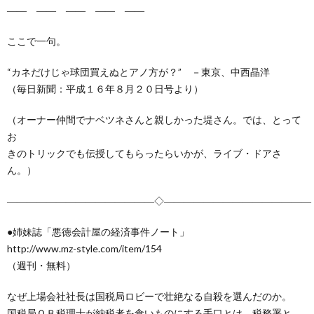
―― ―― ―― ―― ――
ここで一句。
“カネだけじゃ球団買えぬとアノ方が？” －東京、中西晶洋
（毎日新聞：平成１６年８月２０日号より）
（オーナー仲間でナベツネさんと親しかった堤さん。では、とって
お
きのトリックでも伝授してもらったらいかが、ライブ・ドアさ
ん。）
―――――――――――――――◇―――――――――――――――
●姉妹誌「悪徳会計屋の経済事件ノート」
http://www.mz-style.com/item/154
（週刊・無料）
なぜ上場会社社長は国税局ロビーで壮絶なる自殺を選んだのか。
国税局ＯＢ税理士が納税者を食いものにする手口とは。税務署と