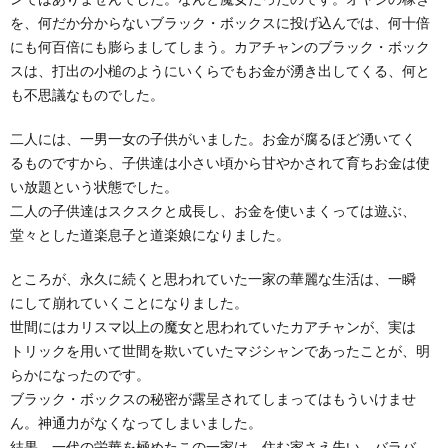
を、何だか分からないブラック・ボックスに投げ込んでは、何十倍
にも何百倍にも膨らましてしまう。カアチャンのブラック・ボック
スは、打出の小槌のようにいくらでもお金が湧き出してくる、何と
も不思議なものでした。
二人には、一男一女の子供がいました。お金が腐るほど湧いてく
るものですから、子供達は小さい頃から甘やかされて育ちお金は使
い放題という状態でした。
二人の子供達はスクスクと成長し、お金を使いまくっては遊ぶ、
堂々とした道楽息子と道楽娘になりました。
ところが、永久に続くと思われていた一家の華麗な生活は、一瞬
にして崩れていくことになりました。
世間にはカリスマ以上の魔女と思われていたカアチャンが、実は
トリックを用いて世間を欺いていたマジシャンであったことが、明
らかになったのです。
ブラック・ボックスの秘密が露呈されてしまってはもういけませ
ん。神通力がなくなってしまいました。
結果、一代の栄華を極めたこの一家は、住む家さえ失い、バラバ