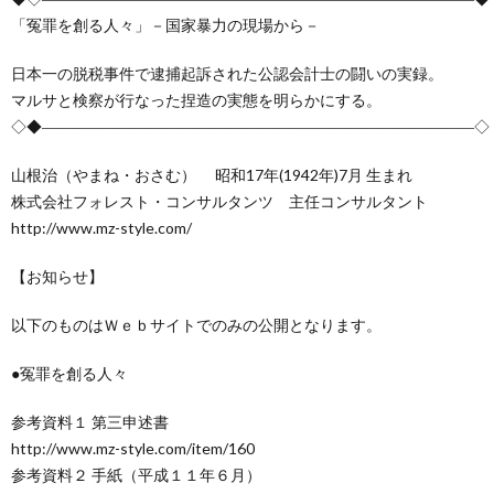
創
治
社
「冤罪を創る人々」－国家暴力の現場から－
る
blog
案
日本一の脱税事件で逮捕起訴された公認会計士の闘いの実録。
マルサと検察が行なった捏造の実態を明らかにする。
◇◆――――――――――――――――――――――――――――◇
人々
内
山根治（やまね・おさむ） 昭和17年(1942年)7月 生まれ
株式会社フォレスト・コンサルタンツ 主任コンサルタント
http://www.mz-style.com/
【お知らせ】
以下のものはＷｅｂサイトでのみの公開となります。
●冤罪を創る人々
参考資料１ 第三申述書
http://www.mz-style.com/item/160
参考資料２ 手紙（平成１１年６月）