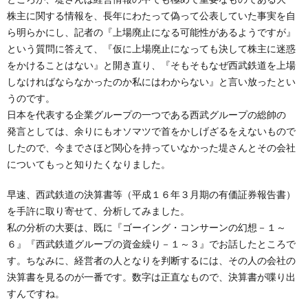
株主に関する情報を、長年にわたって偽って公表していた事実を自
ら明らかにし、記者の『上場廃止になる可能性があるようですが』
という質問に答えて、『仮に上場廃止になっても決して株主に迷惑
をかけることはない』と開き直り、『そもそもなぜ西武鉄道を上場
しなければならなかったのか私にはわからない』と言い放ったとい
うのです。
日本を代表する企業グループの一つである西武グループの総帥の
発言としては、余りにもオソマツで首をかしげざるをえないもので
したので、今までさほど関心を持っていなかった堤さんとその会社
についてもっと知りたくなりました。
早速、西武鉄道の決算書等（平成１６年３月期の有価証券報告書）
を手許に取り寄せて、分析してみました。
私の分析の大要は、既に『ゴーイング・コンサーンの幻想－１～
６』『西武鉄道グループの資金繰り－１～３』でお話したところで
す。ちなみに、経営者の人となりを判断するには、その人の会社の
決算書を見るのが一番です。数字は正直なもので、決算書が喋り出
すんですね。