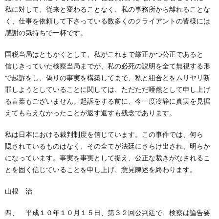
私に対して、従来と変わることなく、私の事務所から離れることな
く、仕事を依頼して下さっている数多くのクライアントの皆様には
感謝の気持ちで一杯です。
国税当局はともかくとして、私がこれまで厳正かつ公正であると
信じきっていた検察当局までが、私の必死の説明を全て無視する形
で起訴をし、偽りの事実を構築してまで、私と組合とをムリヤリ断
罪しようとしていることに関しては、ただただ唖然として申し上げ
る言葉もございません。起訴をする前に、今一度冷静に真実を見据
えてもらえなかったことが返す返すも残念であります。
私は日本における裁判制度を信じています。この事件では、何ら
隠されているものはなく、その全てが法廷にさらけ出され、明らか
になっています。事実を事実として捉え、公正な裁きがなされるこ
とを固く信じていることを申し上げ、意見陳述を終わります。
山根 治
四、 平成１０年１０月１５日、第３２回公判廷で、検察は論告要