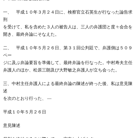
一、 平成１０年３月２４日に、検察官立石英生が行なった論告求
刑
を受けて、私を含めた３人の被告人は、三人の弁護団と度々会合を
開き、最終弁論にそなえた。
二、 平成１０年５月２６日、第３１回公判廷で、弁護側は５０９
ペー
ジに及ぶ弁論要旨を準備して、最終弁論を行なった。中村寿夫主任
弁護人のほか、松原三朗及び大野敏之弁護人が立ち会った。
三、中村主任弁護人による最終弁論の陳述が終った後、私は意見陳
述
を次のとおり行った、 ―
平成１０年５月２６日
意見陳述