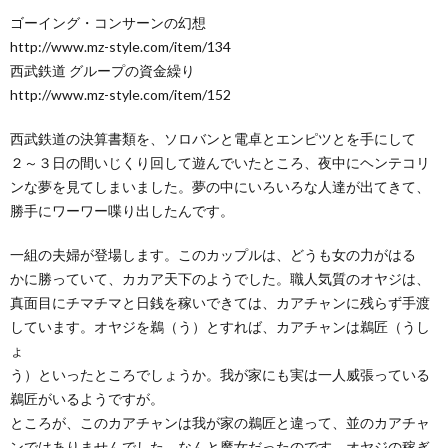
ゴーイング・コンサーンの幻想
http://www.mz-style.com/item/134
西武鉄道 グループの資金繰り
http://www.mz-style.com/item/152
西武鉄道の決算書類を、ソロバンと電卓とエンピツとを手にして
２～３日の間いじくり回して遊んでいたところ、夜中にヘンテコリ
ンな夢を見てしまいました。夢の中にいろいろな人達が出てきて、
勝手にワーワー喋り出したんです。
一組の夫婦が登場します。このカップルは、どうも女の力がはる
かに勝っていて、カカア天下のようでした。職人気質のオヤジは、
真面目にチマチマと日銭を稼いできては、カアチャンに残らず手渡
しています。オヤジを鵜（う）とすれば、カアチャンは鵜匠（うし
ょ
う）といったところでしょうか。我が家にも実は一人威張っている
鵜匠がいるようですが。
ところが、このカアチャンは我が家の鵜匠と違って、並のカアチャ
ンではありませんでした。なんと魔女だったのです。オヤジの稼ぎ