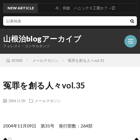
NEW ARTICLE
今、何故 ハニックス工業か？－②
山根治blogアーカイブ
フォレスト・コンサルタンツ
メールマガジン
冤罪を創る人々vol.35
HOME
HOM
冤罪を創る人々vol.35
冤
2004.11.09
メールマガジン
罪
山
2004年11月09日 第35号 発行部数：264部
を
根
会
◆◇――――――――――――――――――――――――――――◆