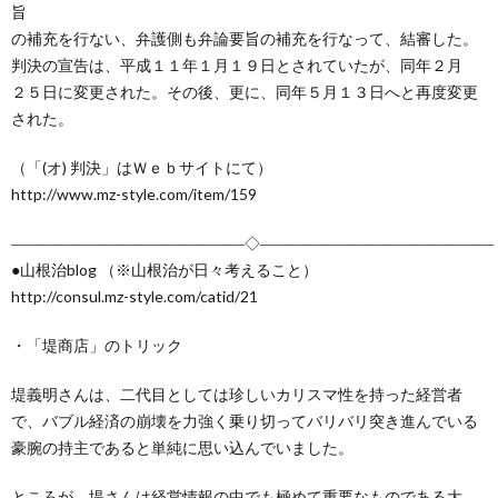
旨
の補充を行ない、弁護側も弁論要旨の補充を行なって、結審した。
判決の宣告は、平成１１年１月１９日とされていたが、同年２月
２５日に変更された。その後、更に、同年５月１３日へと再度変更
された。
（「(オ) 判決」はＷｅｂサイトにて）
http://www.mz-style.com/item/159
―――――――――――――――◇―――――――――――――――
●山根治blog （※山根治が日々考えること）
http://consul.mz-style.com/catid/21
・「堤商店」のトリック
堤義明さんは、二代目としては珍しいカリスマ性を持った経営者
で、バブル経済の崩壊を力強く乗り切ってバリバリ突き進んでいる
豪腕の持主であると単純に思い込んでいました。
ところが、堤さんは経営情報の中でも極めて重要なものである大