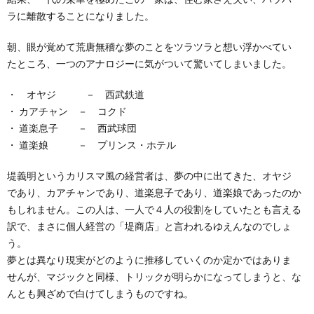
ラに離散することになりました。
朝、眼が覚めて荒唐無稽な夢のことをツラツラと想い浮かべてい
たところ、一つのアナロジーに気がついて驚いてしまいました。
・ オヤジ － 西武鉄道
・ カアチャン － コクド
・ 道楽息子 － 西武球団
・ 道楽娘 － プリンス・ホテル
堤義明というカリスマ風の経営者は、夢の中に出てきた、オヤジ
であり、カアチャンであり、道楽息子であり、道楽娘であったのか
もしれません。この人は、一人で４人の役割をしていたとも言える
訳で、まさに個人経営の「堤商店」と言われるゆえんなのでしょ
う。
夢とは異なり現実がどのように推移していくのか定かではありま
せんが、マジックと同様、トリックが明らかになってしまうと、な
んとも興ざめで白けてしまうものですね。