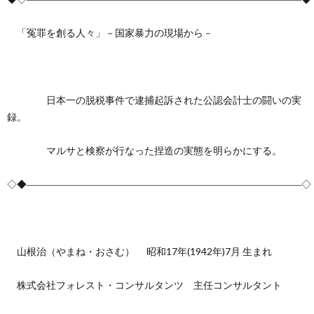
創
治
社
「冤罪を創る人々」－国家暴力の現場から－
る
blog
案
人々
内
日本一の脱税事件で逮捕起訴された公認会計士の闘いの実
録。
マルサと検察が行なった捏造の実態を明らかにする。
◇◆――――――――――――――――――――――――――――◇
山根治（やまね・おさむ） 昭和17年(1942年)7月 生まれ
株式会社フォレスト・コンサルタンツ 主任コンサルタント