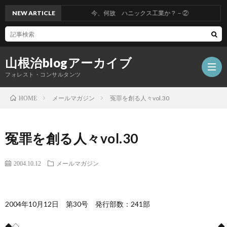
NEW ARTICLE
今、何故 ハニックス工業か？－②
山根治blogアーカイブ
フォレスト・コンサルタンツ
メールマガジン
冤罪を創る人々vol.30
HOME
HOM
冤罪を創る人々vol.30
冤
2004.10.12
メールマガジン
罪
山
2004年10月12日 第30号 発行部数：241部
を
根
会
◆◇――――――――――――――――――――――――――――◆