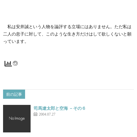
私は安井誠という人物を論評する立場にはありません。ただ私は
二人の息子に対して、このような生き方だけはして欲しくないと願
っています。
前の記事
司馬遼太郎と空海 －その６
2004.07.27