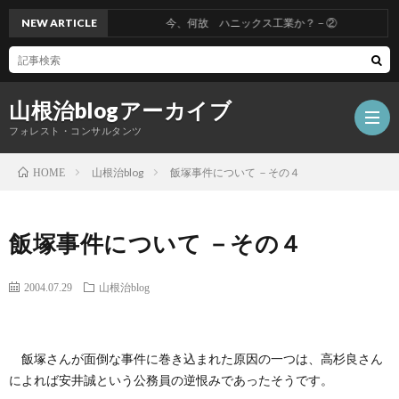
NEW ARTICLE
今、何故 ハニックス工業か？－②
山根治blogアーカイブ
フォレスト・コンサルタンツ
山根治blog
飯塚事件について －その４
HOME
HOM
飯塚事件について －その４
冤
2004.07.29
山根治blog
罪
山
飯塚さんが面倒な事件に巻き込まれた原因の一つは、高杉良さん
を
根
会
によれば安井誠という公務員の逆恨みであったそうです。