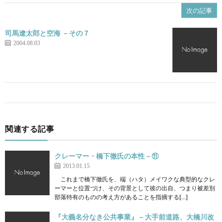
次の記事
司馬遼太郎と空海 －その７
2004.08.03
関連する記事
クレーマー・橋下徹氏の本性－⑪
2013.01.15
これまで橋下徹氏を、端（ハタ）メイワクな典型的なクレ
ーマーと位置づけ、その背景として彼の出自、つまり被差別
部落特有のものの考え方があることを指摘する[…]
『大義名分なき公共事業』－大手前道路、大橋川改