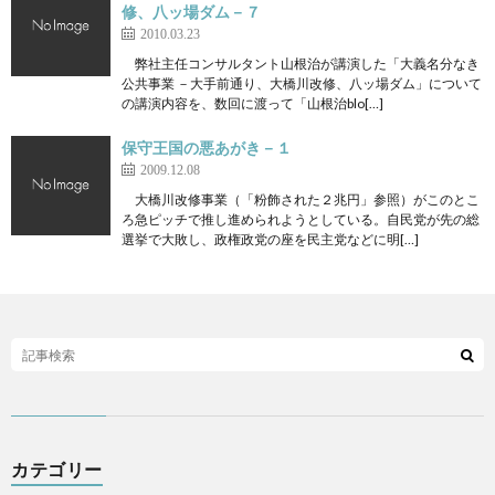
修、八ッ場ダム－７
2010.03.23
弊社主任コンサルタント山根治が講演した「大義名分なき
公共事業 －大手前通り、大橋川改修、八ッ場ダム」について
の講演内容を、数回に渡って「山根治blo[…]
保守王国の悪あがき－１
2009.12.08
大橋川改修事業（「粉飾された２兆円」参照）がこのとこ
ろ急ピッチで推し進められようとしている。自民党が先の総
選挙で大敗し、政権政党の座を民主党などに明[…]
カテゴリー