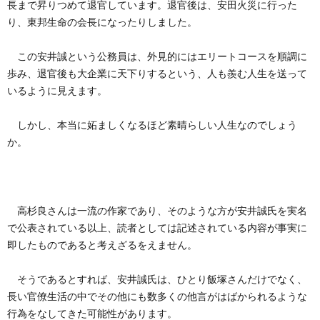
長まで昇りつめて退官しています。退官後は、安田火災に行った
り、東邦生命の会長になったりしました。
この安井誠という公務員は、外見的にはエリートコースを順調に
歩み、退官後も大企業に天下りするという、人も羨む人生を送って
いるように見えます。
しかし、本当に妬ましくなるほど素晴らしい人生なのでしょう
か。
高杉良さんは一流の作家であり、そのような方が安井誠氏を実名
で公表されている以上、読者としては記述されている内容が事実に
即したものであると考えざるをえません。
そうであるとすれば、安井誠氏は、ひとり飯塚さんだけでなく、
長い官僚生活の中でその他にも数多くの他言がはばかられるような
行為をなしてきた可能性があります。