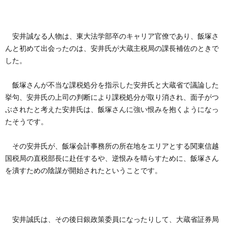
創
治
社
る
blog
案
安井誠なる人物は、東大法学部卒のキャリア官僚であり、飯塚さ
んと初めて出会ったのは、安井氏が大蔵主税局の課長補佐のときで
人々
した。
内
飯塚さんが不当な課税処分を指示した安井氏と大蔵省で議論した
挙句、安井氏の上司の判断により課税処分が取り消され、面子がつ
ぶされたと考えた安井氏は、飯塚さんに強い恨みを抱くようになっ
たそうです。
その安井氏が、飯塚会計事務所の所在地をエリアとする関東信越
国税局の直税部長に赴任するや、逆恨みを晴らすために、飯塚さん
を潰すための陰謀が開始されたということです。
安井誠氏は、その後日銀政策委員になったりして、大蔵省証券局