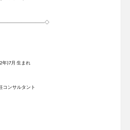
――――――――――◇
年)7月 生まれ
任コンサルタント