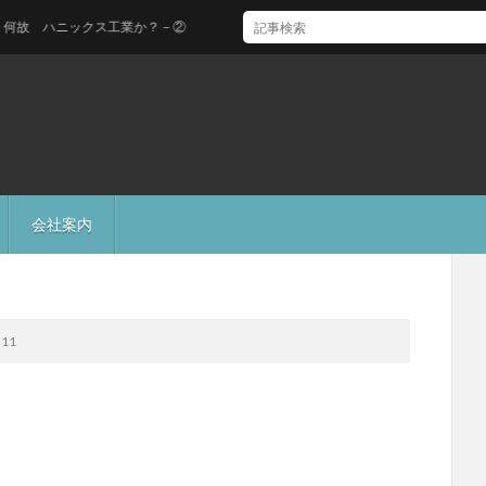
ハニックス工業か？－②
会社案内
11