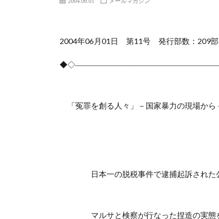
2004.06.01
メールマガジン
2004年06月01日 第11号 発行部数：209部
◆◇――――――――――――――――――
「冤罪を創る人々」－国家暴力の現場から
日本一の脱税事件で逮捕起訴された公
マルサと検察が行なった捏造の実態を