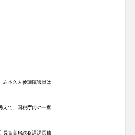
、岩本久人参議院議員は、
携えて、国税庁内の一室
庁長官官房総務課課長補