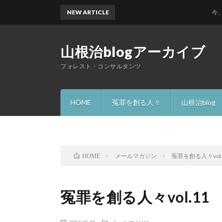
NEW ARTICLE
今、何故 
山根治blogアーカイブ
フォレスト・コンサルタンツ
HOME
冤罪を創る人々
山根治blog
メールマガジン
冤罪を創る人々vol.
HOME
冤罪を創る人々vol.11