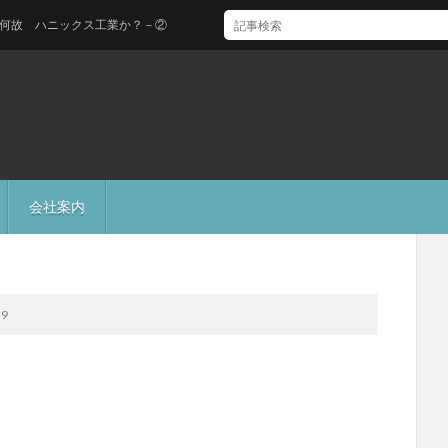
ハニックス工業か？－②
会社案内
9