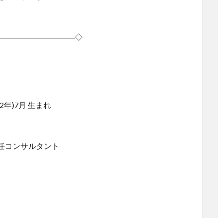
――――――――――◇
年)7月 生まれ
任コンサルタント