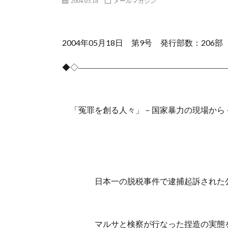
2004.05.18
メールマガジン
2004年05月18日 第9号 発行部数：206部
◆◇――――――――――――――――――
「冤罪を創る人々」－国家暴力の現場から
日本一の脱税事件で逮捕起訴された公
マルサと検察が行なった捏造の実態を